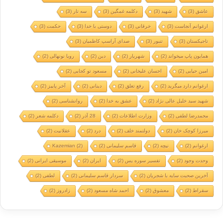
عاشق
(3)
شهید
(3)
دکلمه غمگین
(3)
سه تار
(3)
ارغوانم آنجاست
(3)
خرقانی
(3)
دوستی با خدا
(3)
حکمت
(3)
تاجیکستان
(3)
تنبور
(3)
صدای آراسپ کاظمیان
(3)
همایون پاپ میخواند
(2)
شهریار
(2)
دین
(2)
رویا نونهالی
(2)
امین حیایی
(2)
احسان علیخانی
(2)
مسعود تو کجایی
(2)
ارغوانم دارد میگرید
(2)
رفع تعلق
(2)
دینانی
(2)
آخر پاییز
(2)
شهید سید خلیل عالی نژاد
(2)
عشق به خدا
(2)
روانشناسی
(2)
محمدرضا لطفی
(2)
وزارت اطلاعات
(2)
28 آذر
(2)
دکلمه شعر
(2)
میرزا کوچک خان
(2)
دولتمند خلف
(2)
درد
(2)
عقلانیت
(2)
ارغوانم
(2)
نیچه
(2)
قاسم سلیمانی
(2)
(2)
Kazemian
وحدت وجود
(2)
تفسیر سوره یس
(2)
ایران
(2)
موسیقی ایرانی
(2)
آخرین صحبت سایه با شجریان
(2)
سردار قاسم سلیمانی
(2)
لطفی
(2)
سقراط
(2)
معشوق
(2)
احمد شاه مسعود
(2)
زادروز
(2)