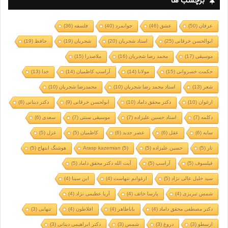
برچسب ها
عرفان
(50)
عشق
(46)
جوانمرد
(40)
فلسفه
(36)
ابوالحسن خرقانی
(25)
استاد شجریان
(20)
شجریان
(19)
حافظ
(19)
موسیقی
(17)
محمد رضا شجریان
(16)
ملاصدرا
(15)
حکمت خسروانی
(15)
مولانا
(14)
آراسپ کاظمیان
(14)
خدا
(13)
شعر
(13)
استاد محمد رضا شجریان
(10)
محمدرضا شجریان
(10)
ارغوان
(10)
دکتر محقق داماد
(10)
ابولحسن خرقانی
(9)
دکتر دینانی
(8)
دکلمه
(7)
استاد حسین علیزاده
(7)
موسیقی سنتی
(7)
سعدی
(6)
سایه
(6)
عقل
(6)
عصر جدید
(6)
کاظمیان
(5)
غزل
(5)
تار
(5)
حسین علیزاده
(5)
(5)
Arasp kazemian
هوشنگ ابتهاج
(5)
فیلسوف
(5)
آراسپ
(5)
آیت الله دکتر محقق داماد
(5)
سید خلیل عالی نژاد
(5)
ارغوانم تنهاست
(4)
ابن سینا
(4)
شمس تبریزی
(4)
پارسا خائف
(4)
آریا عظیمی نژاد
(4)
دکتر مصطفی محقق داماد
(4)
باباطاهر
(4)
افلاطون
(4)
تنهایی
(3)
ارسطو
(3)
دروغ
(3)
شمس
(3)
دکتر ابراهیمی دینانی
(3)