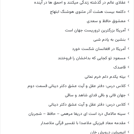
عقلای عالم در گذشته زندگی میکنند و احمق ها در آینده
دکلمه بیست هشت آذر مثنوی هوشنگ ابتهاج
معشوق حافظ و سعدی
آمریکا بزرگترین تروریست جهان است
بنشین به یادم شبی
آمریکا در افغانسان شکست خورد
مسعود تو کجایی که بداخشان را فروختند
قاصدک
بیته یکدم دلم خرم نمانی
کلاس درس: دفتر عقل و آیت عشق دکتر دینانی قسمت دوم
جهان فانی و باقی فدای شاهد و ساقی
کلاس درس: دفتر عقل و آیت عشق دکتر دینانی
سینه مالامال درد است ای دریغا مرهمی – حافظ – شجریان
مقدمه معاد فیزیکی ملاصدا با تفسیر قرآنی ملاصدار
انیمیشن درویش خان