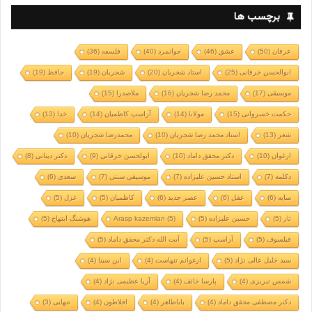
برچسب ها
عرفان
(50)
عشق
(46)
جوانمرد
(40)
فلسفه
(36)
ابوالحسن خرقانی
(25)
استاد شجریان
(20)
شجریان
(19)
حافظ
(19)
موسیقی
(17)
محمد رضا شجریان
(16)
ملاصدرا
(15)
حکمت خسروانی
(15)
مولانا
(14)
آراسپ کاظمیان
(14)
خدا
(13)
شعر
(13)
استاد محمد رضا شجریان
(10)
محمدرضا شجریان
(10)
ارغوان
(10)
دکتر محقق داماد
(10)
ابولحسن خرقانی
(9)
دکتر دینانی
(8)
دکلمه
(7)
استاد حسین علیزاده
(7)
موسیقی سنتی
(7)
سعدی
(6)
سایه
(6)
عقل
(6)
عصر جدید
(6)
کاظمیان
(5)
غزل
(5)
تار
(5)
حسین علیزاده
(5)
(5)
Arasp kazemian
هوشنگ ابتهاج
(5)
فیلسوف
(5)
آراسپ
(5)
آیت الله دکتر محقق داماد
(5)
سید خلیل عالی نژاد
(5)
ارغوانم تنهاست
(4)
ابن سینا
(4)
شمس تبریزی
(4)
پارسا خائف
(4)
آریا عظیمی نژاد
(4)
دکتر مصطفی محقق داماد
(4)
باباطاهر
(4)
افلاطون
(4)
تنهایی
(3)