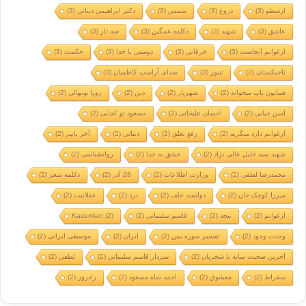
ارسطو
(3)
دروغ
(3)
شمس
(3)
دکتر ابراهیمی دینانی
(3)
عاشق
(3)
شهید
(3)
دکلمه غمگین
(3)
سه تار
(3)
ارغوانم آنجاست
(3)
خرقانی
(3)
دوستی با خدا
(3)
حکمت
(3)
تاجیکستان
(3)
تنبور
(3)
صدای آراسپ کاظمیان
(3)
همایون پاپ میخواند
(2)
شهریار
(2)
دین
(2)
رویا نونهالی
(2)
امین حیایی
(2)
احسان علیخانی
(2)
مسعود تو کجایی
(2)
ارغوانم دارد میگرید
(2)
رفع تعلق
(2)
دینانی
(2)
آخر پاییز
(2)
شهید سید خلیل عالی نژاد
(2)
عشق به خدا
(2)
روانشناسی
(2)
محمدرضا لطفی
(2)
وزارت اطلاعات
(2)
28 آذر
(2)
دکلمه شعر
(2)
میرزا کوچک خان
(2)
دولتمند خلف
(2)
درد
(2)
عقلانیت
(2)
ارغوانم
(2)
نیچه
(2)
قاسم سلیمانی
(2)
(2)
Kazemian
وحدت وجود
(2)
تفسیر سوره یس
(2)
ایران
(2)
موسیقی ایرانی
(2)
آخرین صحبت سایه با شجریان
(2)
سردار قاسم سلیمانی
(2)
لطفی
(2)
سقراط
(2)
معشوق
(2)
احمد شاه مسعود
(2)
زادروز
(2)