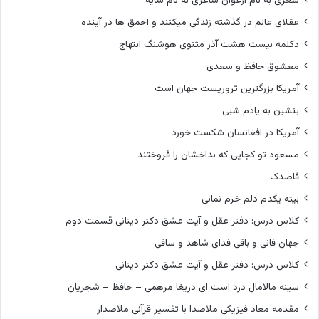
شعری به نام ارغوان شاعری به نام سایه
عقلای عالم در گذشته زندگی میکنند و احمق ها در آینده
دکلمه بیست هشت آذر مثنوی هوشنگ ابتهاج
معشوق حافظ و سعدی
آمریکا بزرگترین تروریست جهان است
بنشین به یادم شبی
آمریکا در افغانسان شکست خورد
مسعود تو کجایی که بداخشان را فروختند
قاصدک
بیته یکدم دلم خرم نمانی
کلاس درس: دفتر عقل و آیت عشق دکتر دینانی قسمت دوم
جهان فانی و باقی فدای شاهد و ساقی
کلاس درس: دفتر عقل و آیت عشق دکتر دینانی
سینه مالامال درد است ای دریغا مرهمی – حافظ – شجریان
مقدمه معاد فیزیکی ملاصدا با تفسیر قرآنی ملاصدار