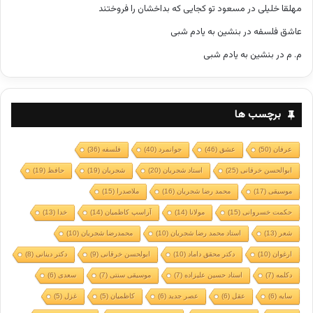
مهلقا خلیلی
در
مسعود تو کجایی که بداخشان را فروختند
عاشق فلسفه
در
بنشین به یادم شبی
م. م
در
بنشین به یادم شبی
برچسب ها
عرفان
(50)
عشق
(46)
جوانمرد
(40)
فلسفه
(36)
ابوالحسن خرقانی
(25)
استاد شجریان
(20)
شجریان
(19)
حافظ
(19)
موسیقی
(17)
محمد رضا شجریان
(16)
ملاصدرا
(15)
حکمت خسروانی
(15)
مولانا
(14)
آراسپ کاظمیان
(14)
خدا
(13)
شعر
(13)
استاد محمد رضا شجریان
(10)
محمدرضا شجریان
(10)
ارغوان
(10)
دکتر محقق داماد
(10)
ابولحسن خرقانی
(9)
دکتر دینانی
(8)
دکلمه
(7)
استاد حسین علیزاده
(7)
موسیقی سنتی
(7)
سعدی
(6)
سایه
(6)
عقل
(6)
عصر جدید
(6)
کاظمیان
(5)
غزل
(5)