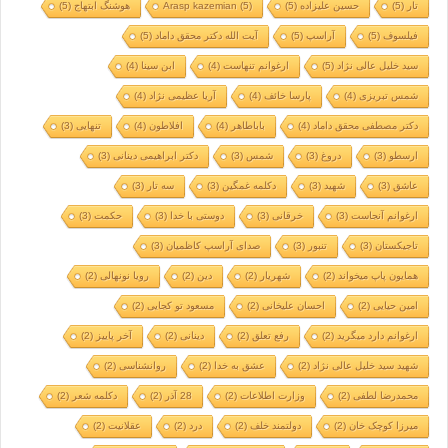
تار
(5)
حسین علیزاده
(5)
(5)
Arasp kazemian
هوشنگ ابتهاج
(5)
فیلسوف
(5)
آراسپ
(5)
آیت الله دکتر محقق داماد
(5)
سید خلیل عالی نژاد
(5)
ارغوانم تنهاست
(4)
ابن سینا
(4)
شمس تبریزی
(4)
پارسا خائف
(4)
آریا عظیمی نژاد
(4)
دکتر مصطفی محقق داماد
(4)
باباطاهر
(4)
افلاطون
(4)
تنهایی
(3)
ارسطو
(3)
دروغ
(3)
شمس
(3)
دکتر ابراهیمی دینانی
(3)
عاشق
(3)
شهید
(3)
دکلمه غمگین
(3)
سه تار
(3)
ارغوانم آنجاست
(3)
خرقانی
(3)
دوستی با خدا
(3)
حکمت
(3)
تاجیکستان
(3)
تنبور
(3)
صدای آراسپ کاظمیان
(3)
همایون پاپ میخواند
(2)
شهریار
(2)
دین
(2)
رویا نونهالی
(2)
امین حیایی
(2)
احسان علیخانی
(2)
مسعود تو کجایی
(2)
ارغوانم دارد میگرید
(2)
رفع تعلق
(2)
دینانی
(2)
آخر پاییز
(2)
شهید سید خلیل عالی نژاد
(2)
عشق به خدا
(2)
روانشناسی
(2)
محمدرضا لطفی
(2)
وزارت اطلاعات
(2)
28 آذر
(2)
دکلمه شعر
(2)
میرزا کوچک خان
(2)
دولتمند خلف
(2)
درد
(2)
عقلانیت
(2)