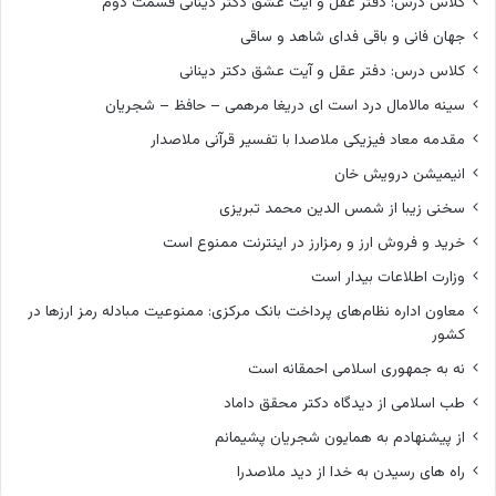
کلاس درس: دفتر عقل و آیت عشق دکتر دینانی قسمت دوم
جهان فانی و باقی فدای شاهد و ساقی
کلاس درس: دفتر عقل و آیت عشق دکتر دینانی
سینه مالامال درد است ای دریغا مرهمی – حافظ – شجریان
مقدمه معاد فیزیکی ملاصدا با تفسیر قرآنی ملاصدار
انیمیشن درویش خان
سخنی زیبا از شمس الدین محمد تبریزی
خرید و فروش ارز و رمزارز در اینترنت ممنوع است
وزارت اطلاعات بیدار است
معاون اداره نظام‌های پرداخت بانک مرکزی: ممنوعیت مبادله رمز ارزها در
کشور
نه به جمهوری اسلامی احمقانه است
طب اسلامی از دیدگاه دکتر محقق داماد
از پیشنهادم به همایون شجریان پشیمانم
راه های رسیدن به خدا از دید ملاصدرا