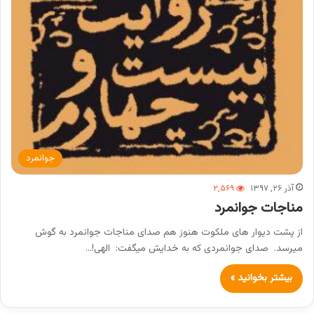
جوانمرد
آذر ۲۶, ۱۳۹۷
۲,۵۶۹
مناجات جوانمرد
از پشت دیوار های ملکوت هنوز هم صدای مناجات جوانمرد به گوش
میرسد. صدای جوانمردی که به خدایش میگفت: الهی!…
بیشتر بخوانید »