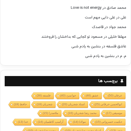
محمد صادق
در
Love is not energy
علی
در
علی دایی مهم است
محمد جواد
در
قاصدک
مهلقا خلیلی
در
مسعود تو کجایی که بداخشان را فروختند
عاشق فلسفه
در
بنشین به یادم شبی
م. م
در
بنشین به یادم شبی
برچسب ها
عرفان
(50)
عشق
(46)
جوانمرد
(40)
فلسفه
(36)
ابوالحسن خرقانی
(25)
استاد شجریان
(20)
شجریان
(19)
حافظ
(19)
موسیقی
(17)
محمد رضا شجریان
(16)
ملاصدرا
(15)
حکمت خسروانی
(15)
مولانا
(14)
آراسپ کاظمیان
(14)
خدا
(13)
شعر
(13)
استاد محمد رضا شجریان
(10)
محمدرضا شجریان
(10)