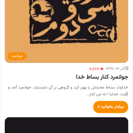
جوانمرد
آذر ۲۶, ۱۳۹۷
۵,۵۷۵
جوانمرد کنار بساط خدا
خداوند بساط محبتش را پهن کرد و گروهی بر آن نشستند. جوانمرد آمد و
گفت: خدایا ! نه من کنار…
بیشتر بخوانید »