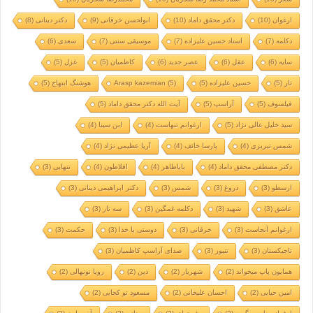
ارغوان
(10)
دکتر محقق داماد
(10)
ابولحسن خرقانی
(9)
دکتر دینانی
(8)
دکلمه
(7)
استاد حسین علیزاده
(7)
موسیقی سنتی
(7)
سعدی
(6)
سایه
(6)
عقل
(6)
عصر جدید
(6)
کاظمیان
(5)
غزل
(5)
تار
(5)
حسین علیزاده
(5)
(5)
Arasp kazemian
هوشنگ ابتهاج
(5)
فیلسوف
(5)
آراسپ
(5)
آیت الله دکتر محقق داماد
(5)
سید خلیل عالی نژاد
(5)
ارغوانم تنهاست
(4)
ابن سینا
(4)
شمس تبریزی
(4)
پارسا خائف
(4)
آریا عظیمی نژاد
(4)
دکتر مصطفی محقق داماد
(4)
باباطاهر
(4)
افلاطون
(4)
تنهایی
(3)
ارسطو
(3)
دروغ
(3)
شمس
(3)
دکتر ابراهیمی دینانی
(3)
عاشق
(3)
شهید
(3)
دکلمه غمگین
(3)
سه تار
(3)
ارغوانم آنجاست
(3)
خرقانی
(3)
دوستی با خدا
(3)
حکمت
(3)
تاجیکستان
(3)
تنبور
(3)
صدای آراسپ کاظمیان
(3)
همایون پاپ میخواند
(2)
شهریار
(2)
دین
(2)
رویا نونهالی
(2)
امین حیایی
(2)
احسان علیخانی
(2)
مسعود تو کجایی
(2)