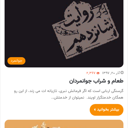
جوانمرد
آذر ۲۰, ۱۳۹۷
۲,۳۶۷
طعام و شراب جوانمردان
گرسنگی اربابی است که اگر فرمانش نبری، تازیانه ات می زند، از این رو
همگان خدمتگزار اویند. نمیتوان از خدمتش…
بیشتر بخوانید »