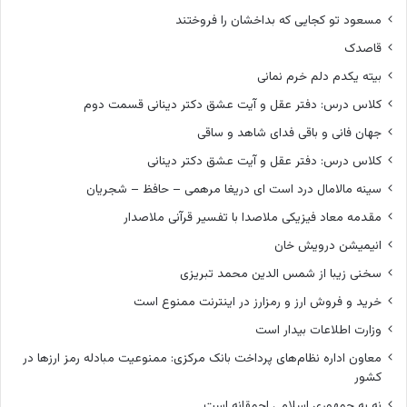
مسعود تو کجایی که بداخشان را فروختند
قاصدک
بیته یکدم دلم خرم نمانی
کلاس درس: دفتر عقل و آیت عشق دکتر دینانی قسمت دوم
جهان فانی و باقی فدای شاهد و ساقی
کلاس درس: دفتر عقل و آیت عشق دکتر دینانی
سینه مالامال درد است ای دریغا مرهمی – حافظ – شجریان
مقدمه معاد فیزیکی ملاصدا با تفسیر قرآنی ملاصدار
انیمیشن درویش خان
سخنی زیبا از شمس الدین محمد تبریزی
خرید و فروش ارز و رمزارز در اینترنت ممنوع است
وزارت اطلاعات بیدار است
معاون اداره نظام‌های پرداخت بانک مرکزی: ممنوعیت مبادله رمز ارزها در
کشور
نه به جمهوری اسلامی احمقانه است