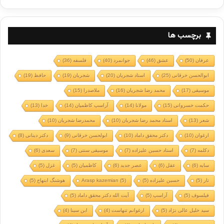
برچسب ها
عرفان
(50)
عشق
(46)
جوانمرد
(40)
فلسفه
(36)
ابوالحسن خرقانی
(25)
استاد شجریان
(20)
شجریان
(19)
حافظ
(19)
موسیقی
(17)
محمد رضا شجریان
(16)
ملاصدرا
(15)
حکمت خسروانی
(15)
مولانا
(14)
آراسپ کاظمیان
(14)
خدا
(13)
شعر
(13)
استاد محمد رضا شجریان
(10)
محمدرضا شجریان
(10)
ارغوان
(10)
دکتر محقق داماد
(10)
ابولحسن خرقانی
(9)
دکتر دینانی
(8)
دکلمه
(7)
استاد حسین علیزاده
(7)
موسیقی سنتی
(7)
سعدی
(6)
سایه
(6)
عقل
(6)
عصر جدید
(6)
کاظمیان
(5)
غزل
(5)
تار
(5)
حسین علیزاده
(5)
(5)
Arasp kazemian
هوشنگ ابتهاج
(5)
فیلسوف
(5)
آراسپ
(5)
آیت الله دکتر محقق داماد
(5)
سید خلیل عالی نژاد
(5)
ارغوانم تنهاست
(4)
ابن سینا
(4)