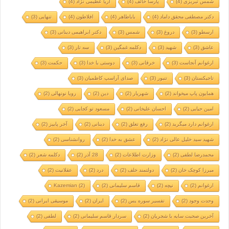
شمس تبریزی
(4)
پارسا خائف
(4)
آریا عظیمی نژاد
(4)
دکتر مصطفی محقق داماد
(4)
باباطاهر
(4)
افلاطون
(4)
تنهایی
(3)
ارسطو
(3)
دروغ
(3)
شمس
(3)
دکتر ابراهیمی دینانی
(3)
عاشق
(3)
شهید
(3)
دکلمه غمگین
(3)
سه تار
(3)
ارغوانم آنجاست
(3)
خرقانی
(3)
دوستی با خدا
(3)
حکمت
(3)
تاجیکستان
(3)
تنبور
(3)
صدای آراسپ کاظمیان
(3)
همایون پاپ میخواند
(2)
شهریار
(2)
دین
(2)
رویا نونهالی
(2)
امین حیایی
(2)
احسان علیخانی
(2)
مسعود تو کجایی
(2)
ارغوانم دارد میگرید
(2)
رفع تعلق
(2)
دینانی
(2)
آخر پاییز
(2)
شهید سید خلیل عالی نژاد
(2)
عشق به خدا
(2)
روانشناسی
(2)
محمدرضا لطفی
(2)
وزارت اطلاعات
(2)
28 آذر
(2)
دکلمه شعر
(2)
میرزا کوچک خان
(2)
دولتمند خلف
(2)
درد
(2)
عقلانیت
(2)
ارغوانم
(2)
نیچه
(2)
قاسم سلیمانی
(2)
(2)
Kazemian
وحدت وجود
(2)
تفسیر سوره یس
(2)
ایران
(2)
موسیقی ایرانی
(2)
آخرین صحبت سایه با شجریان
(2)
سردار قاسم سلیمانی
(2)
لطفی
(2)