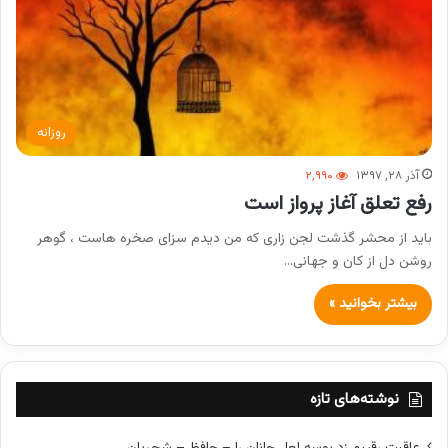
روزانه
آذر ۲۸, ۱۳۹۷
۲,۹۹۰
رفع تعلق آغاز پرواز است
باید از محشر گذشت لجن زاری که من دیدم سزای صخره هاست ، گوهر
روشن دل از کان و جهانی…
بیشتر بخوانید »
نوشته‌های تازه
عاقبت رقیبم زد بوسه لعل جانان را – حافظ – شجریان