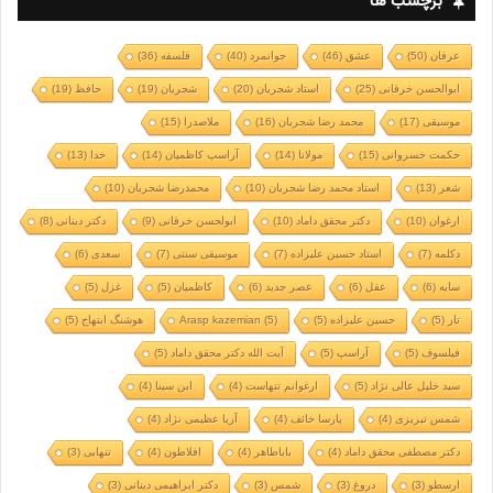
برچسب ها
عرفان
(50)
عشق
(46)
جوانمرد
(40)
فلسفه
(36)
ابوالحسن خرقانی
(25)
استاد شجریان
(20)
شجریان
(19)
حافظ
(19)
موسیقی
(17)
محمد رضا شجریان
(16)
ملاصدرا
(15)
حکمت خسروانی
(15)
مولانا
(14)
آراسپ کاظمیان
(14)
خدا
(13)
شعر
(13)
استاد محمد رضا شجریان
(10)
محمدرضا شجریان
(10)
ارغوان
(10)
دکتر محقق داماد
(10)
ابولحسن خرقانی
(9)
دکتر دینانی
(8)
دکلمه
(7)
استاد حسین علیزاده
(7)
موسیقی سنتی
(7)
سعدی
(6)
سایه
(6)
عقل
(6)
عصر جدید
(6)
کاظمیان
(5)
غزل
(5)
تار
(5)
حسین علیزاده
(5)
(5)
Arasp kazemian
هوشنگ ابتهاج
(5)
فیلسوف
(5)
آراسپ
(5)
آیت الله دکتر محقق داماد
(5)
سید خلیل عالی نژاد
(5)
ارغوانم تنهاست
(4)
ابن سینا
(4)
شمس تبریزی
(4)
پارسا خائف
(4)
آریا عظیمی نژاد
(4)
دکتر مصطفی محقق داماد
(4)
باباطاهر
(4)
افلاطون
(4)
تنهایی
(3)
ارسطو
(3)
دروغ
(3)
شمس
(3)
دکتر ابراهیمی دینانی
(3)