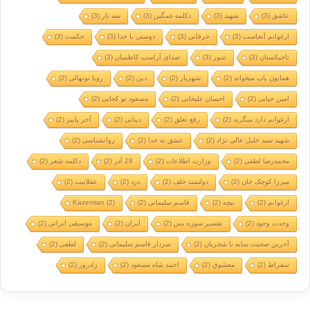
عاشق
(3)
شهید
(3)
دکلمه غمگین
(3)
سه تار
(3)
ارغوانم آنجاست
(3)
خرقانی
(3)
دوستی با خدا
(3)
حکمت
(3)
تاجیکستان
(3)
تنبور
(3)
صدای آراسپ کاظمیان
(3)
همایون پاپ میخواند
(2)
شهریار
(2)
دین
(2)
رویا نونهالی
(2)
امین حیایی
(2)
احسان علیخانی
(2)
مسعود تو کجایی
(2)
ارغوانم دارد میگرید
(2)
رفع تعلق
(2)
دینانی
(2)
آخر پاییز
(2)
شهید سید خلیل عالی نژاد
(2)
عشق به خدا
(2)
روانشناسی
(2)
محمدرضا لطفی
(2)
وزارت اطلاعات
(2)
28 آذر
(2)
دکلمه شعر
(2)
میرزا کوچک خان
(2)
دولتمند خلف
(2)
درد
(2)
عقلانیت
(2)
ارغوانم
(2)
نیچه
(2)
قاسم سلیمانی
(2)
(2)
Kazemian
وحدت وجود
(2)
تفسیر سوره یس
(2)
ایران
(2)
موسیقی ایرانی
(2)
آخرین صحبت سایه با شجریان
(2)
سردار قاسم سلیمانی
(2)
لطفی
(2)
سقراط
(2)
معشوق
(2)
احمد شاه مسعود
(2)
زادروز
(2)