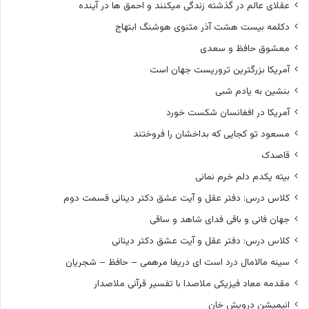
عقلای عالم در گذشته زندگی میکنند و احمق ها در آینده
دکلمه بیست هشت آذر مثنوی هوشنگ ابتهاج
معشوق حافظ و سعدی
آمریکا بزرگترین تروریست جهان است
بنشین به یادم شبی
آمریکا در افغانسان شکست خورد
مسعود تو کجایی که بداخشان را فروختند
قاصدک
بیته یکدم دلم خرم نمانی
کلاس درس: دفتر عقل و آیت عشق دکتر دینانی قسمت دوم
جهان فانی و باقی فدای شاهد و ساقی
کلاس درس: دفتر عقل و آیت عشق دکتر دینانی
سینه مالامال درد است ای دریغا مرهمی – حافظ – شجریان
مقدمه معاد فیزیکی ملاصدا با تفسیر قرآنی ملاصدار
انیمیشن درویش خان