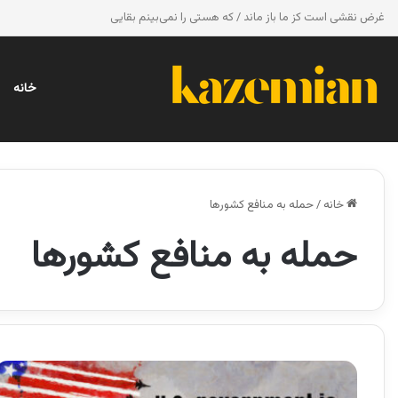
غرض نقشی است کز ما باز ماند / که هستی را نمی‌بینم بقایی
خانه
خانه
/
حمله به منافع کشورها
حمله به منافع کشورها