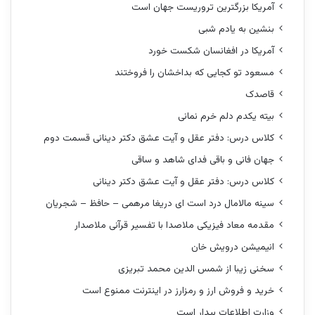
آمریکا بزرگترین تروریست جهان است
بنشین به یادم شبی
آمریکا در افغانسان شکست خورد
مسعود تو کجایی که بداخشان را فروختند
قاصدک
بیته یکدم دلم خرم نمانی
کلاس درس: دفتر عقل و آیت عشق دکتر دینانی قسمت دوم
جهان فانی و باقی فدای شاهد و ساقی
کلاس درس: دفتر عقل و آیت عشق دکتر دینانی
سینه مالامال درد است ای دریغا مرهمی – حافظ – شجریان
مقدمه معاد فیزیکی ملاصدا با تفسیر قرآنی ملاصدار
انیمیشن درویش خان
سخنی زیبا از شمس الدین محمد تبریزی
خرید و فروش ارز و رمزارز در اینترنت ممنوع است
وزارت اطلاعات بیدار است