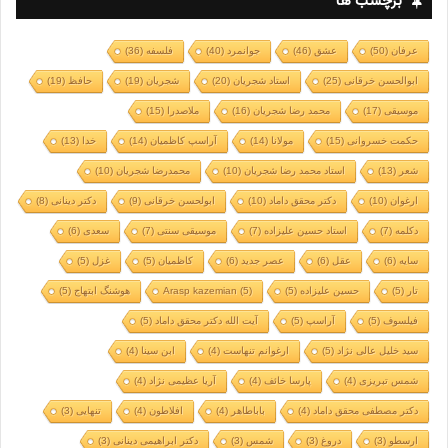
برچسب ها
عرفان
(50)
عشق
(46)
جوانمرد
(40)
فلسفه
(36)
ابوالحسن خرقانی
(25)
استاد شجریان
(20)
شجریان
(19)
حافظ
(19)
موسیقی
(17)
محمد رضا شجریان
(16)
ملاصدرا
(15)
حکمت خسروانی
(15)
مولانا
(14)
آراسپ کاظمیان
(14)
خدا
(13)
شعر
(13)
استاد محمد رضا شجریان
(10)
محمدرضا شجریان
(10)
ارغوان
(10)
دکتر محقق داماد
(10)
ابولحسن خرقانی
(9)
دکتر دینانی
(8)
دکلمه
(7)
استاد حسین علیزاده
(7)
موسیقی سنتی
(7)
سعدی
(6)
سایه
(6)
عقل
(6)
عصر جدید
(6)
کاظمیان
(5)
غزل
(5)
تار
(5)
حسین علیزاده
(5)
(5)
Arasp kazemian
هوشنگ ابتهاج
(5)
فیلسوف
(5)
آراسپ
(5)
آیت الله دکتر محقق داماد
(5)
سید خلیل عالی نژاد
(5)
ارغوانم تنهاست
(4)
ابن سینا
(4)
شمس تبریزی
(4)
پارسا خائف
(4)
آریا عظیمی نژاد
(4)
دکتر مصطفی محقق داماد
(4)
باباطاهر
(4)
افلاطون
(4)
تنهایی
(3)
ارسطو
(3)
دروغ
(3)
شمس
(3)
دکتر ابراهیمی دینانی
(3)