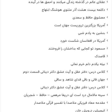
عقلای عالم در گذشته زندگی میکنند و احمق ها در آینده
دکلمه بیست هشت آذر مثنوی هوشنگ ابتهاج
معشوق حافظ و سعدی
آمریکا بزرگترین تروریست جهان است
بنشین به یادم شبی
آمریکا در افغانسان شکست خورد
مسعود تو کجایی که بداخشان را فروختند
قاصدک
بیته یکدم دلم خرم نمانی
کلاس درس: دفتر عقل و آیت عشق دکتر دینانی قسمت دوم
جهان فانی و باقی فدای شاهد و ساقی
کلاس درس: دفتر عقل و آیت عشق دکتر دینانی
سینه مالامال درد است ای دریغا مرهمی – حافظ – شجریان
مقدمه معاد فیزیکی ملاصدا با تفسیر قرآنی ملاصدار
انیمیشن درویش خان