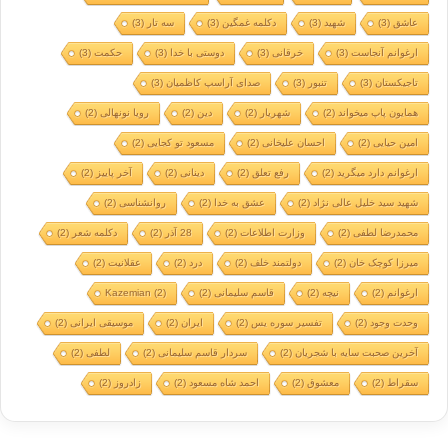
عاشق
(3)
شهید
(3)
دکلمه غمگین
(3)
سه تار
(3)
ارغوانم آنجاست
(3)
خرقانی
(3)
دوستی با خدا
(3)
حکمت
(3)
تاجیکستان
(3)
تنبور
(3)
صدای آراسپ کاظمیان
(3)
همایون پاپ میخواند
(2)
شهریار
(2)
دین
(2)
رویا نونهالی
(2)
امین حیایی
(2)
احسان علیخانی
(2)
مسعود تو کجایی
(2)
ارغوانم دارد میگرید
(2)
رفع تعلق
(2)
دینانی
(2)
آخر پاییز
(2)
شهید سید خلیل عالی نژاد
(2)
عشق به خدا
(2)
روانشناسی
(2)
محمدرضا لطفی
(2)
وزارت اطلاعات
(2)
28 آذر
(2)
دکلمه شعر
(2)
میرزا کوچک خان
(2)
دولتمند خلف
(2)
درد
(2)
عقلانیت
(2)
ارغوانم
(2)
نیچه
(2)
قاسم سلیمانی
(2)
(2)
Kazemian
وحدت وجود
(2)
تفسیر سوره یس
(2)
ایران
(2)
موسیقی ایرانی
(2)
آخرین صحبت سایه با شجریان
(2)
سردار قاسم سلیمانی
(2)
لطفی
(2)
سقراط
(2)
معشوق
(2)
احمد شاه مسعود
(2)
زادروز
(2)