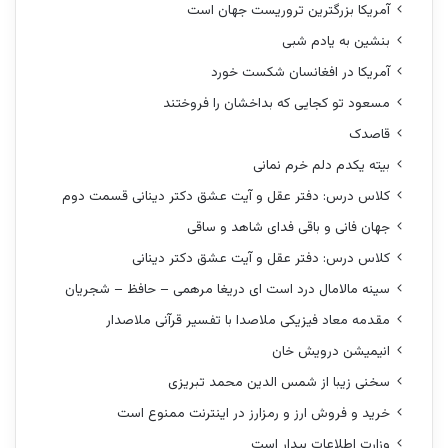
آمریکا بزرگترین تروریست جهان است
بنشین به یادم شبی
آمریکا در افغانسان شکست خورد
مسعود تو کجایی که بداخشان را فروختند
قاصدک
بیته یکدم دلم خرم نمانی
کلاس درس: دفتر عقل و آیت عشق دکتر دینانی قسمت دوم
جهان فانی و باقی فدای شاهد و ساقی
کلاس درس: دفتر عقل و آیت عشق دکتر دینانی
سینه مالامال درد است ای دریغا مرهمی – حافظ – شجریان
مقدمه معاد فیزیکی ملاصدا با تفسیر قرآنی ملاصدار
انیمیشن درویش خان
سخنی زیبا از شمس الدین محمد تبریزی
خرید و فروش ارز و رمزارز در اینترنت ممنوع است
وزارت اطلاعات بیدار است