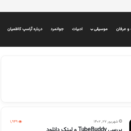
و عرفان
موسیقی
ادبیات
جوانمرد
درباره آراسپ کاظمیان
شهریور ۲۷, ۱۴۰۲
۱,۹۴۹
بررسی TubeBuddy و لینک دانلود