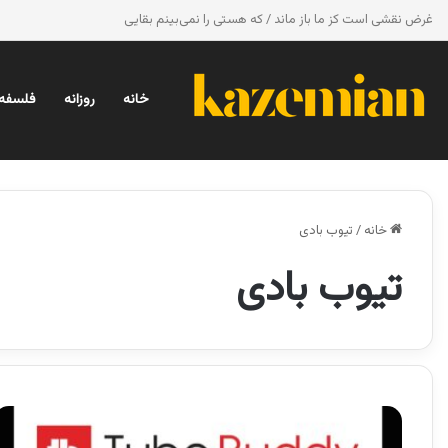
غرض نقشی است کز ما باز ماند / که هستی را نمی‌بینم بقایی
خانه
روزانه
فلسفه 
خانه
/
تیوب بادی
تیوب بادی