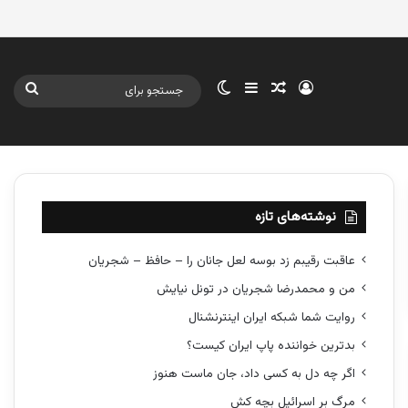
ورود
سایدبار
نوشته تصادفی
تغییر پوسته
جستج
برای
نوشته‌های تازه
عاقبت رقیبم زد بوسه لعل جانان را – حافظ – شجریان
من و محمدرضا شجریان در تونل نیایش
روایت شما شبکه ایران اینترنشنال
بدترین خواننده پاپ ایران کیست؟
اگر چه دل به کسی داد، جان ماست هنوز
مرگ بر اسرائیل بچه کش