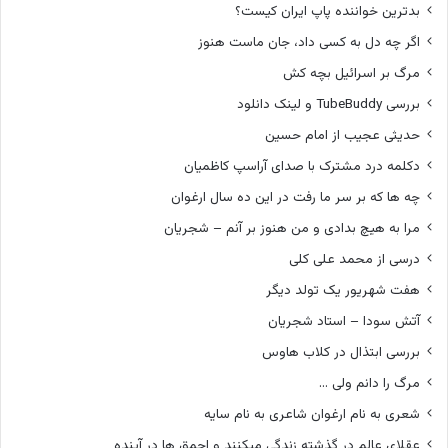
بدترین خواننده پاپ ایران کیست؟
اگر چه دل به کسی داد، جان ماست هنوز
مرگ بر اسرائیل بچه کش
بررسی TubeBuddy و لینک دانلود
حدیثی عجیب از امام حسین
دکلمه درد مشترک با صدای آراسپ کاظمیان
چه ها که بر سر ما رفت در این ده سال ارغوان
مرا به هیچ بدادی و من هنوز بر آنم – شجریان
درسی از محمد علی کلی
هفت شهریور یک تولد دیگر
آتش سودا – استاد شجریان
بررسی ابتذال در کلاب هاوس
مرگ را دانم ولی …
شعری به نام ارغوان شاعری به نام سایه
عقلای عالم در گذشته زندگی میکنند و احمق ها در آینده