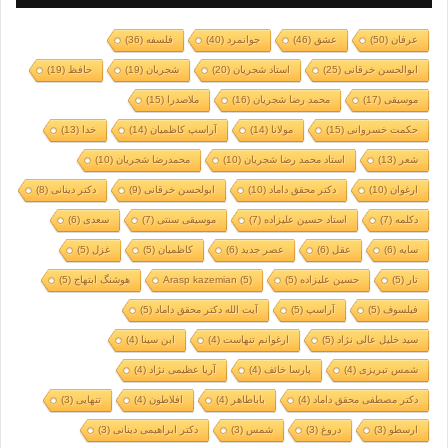
عرفان
(50)
عشق
(46)
جوانمرد
(40)
فلسفه
(36)
ابوالحسن خرقانی
(25)
استاد شجریان
(20)
شجریان
(19)
حافظ
(19)
موسیقی
(17)
محمد رضا شجریان
(16)
ملاصدرا
(15)
حکمت خسروانی
(15)
مولانا
(14)
آراسپ کاظمیان
(14)
خدا
(13)
شعر
(13)
استاد محمد رضا شجریان
(10)
محمدرضا شجریان
(10)
ارغوان
(10)
دکتر محقق داماد
(10)
ابولحسن خرقانی
(9)
دکتر دینانی
(8)
دکلمه
(7)
استاد حسین علیزاده
(7)
موسیقی سنتی
(7)
سعدی
(6)
سایه
(6)
عقل
(6)
عصر جدید
(6)
کاظمیان
(5)
غزل
(5)
تار
(5)
حسین علیزاده
(5)
(5)
Arasp kazemian
هوشنگ ابتهاج
(5)
فیلسوف
(5)
آراسپ
(5)
آیت الله دکتر محقق داماد
(5)
سید خلیل عالی نژاد
(5)
ارغوانم تنهاست
(4)
ابن سینا
(4)
شمس تبریزی
(4)
پارسا خائف
(4)
آریا عظیمی نژاد
(4)
دکتر مصطفی محقق داماد
(4)
باباطاهر
(4)
افلاطون
(4)
تنهایی
(3)
ارسطو
(3)
دروغ
(3)
شمس
(3)
دکتر ابراهیمی دینانی
(3)