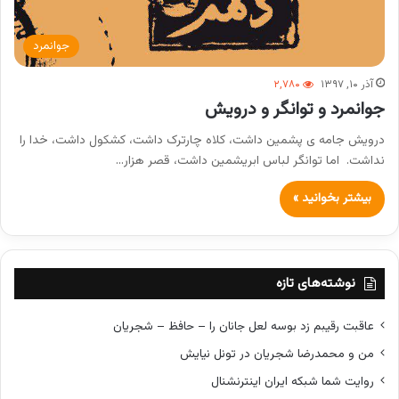
جوانمرد
آذر ۱۰, ۱۳۹۷
۲,۷۸۰
جوانمرد و توانگر و درویش
درویش جامه ی پشمین داشت، کلاه چارترک داشت، کشکول داشت، خدا را
نداشت. اما توانگر لباس ابریشمین داشت، قصر هزار…
بیشتر بخوانید »
نوشته‌های تازه
عاقبت رقیبم زد بوسه لعل جانان را – حافظ – شجریان
من و محمدرضا شجریان در تونل نیایش
روایت شما شبکه ایران اینترنشنال