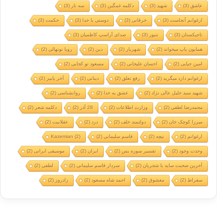
عاشق
(3)
شهید
(3)
دکلمه غمگین
(3)
سه تار
(3)
ارغوانم آنجاست
(3)
خرقانی
(3)
دوستی با خدا
(3)
حکمت
(3)
تاجیکستان
(3)
تنبور
(3)
صدای آراسپ کاظمیان
(3)
همایون پاپ میخواند
(2)
شهریار
(2)
دین
(2)
رویا نونهالی
(2)
امین حیایی
(2)
احسان علیخانی
(2)
مسعود تو کجایی
(2)
ارغوانم دارد میگرید
(2)
رفع تعلق
(2)
دینانی
(2)
آخر پاییز
(2)
شهید سید خلیل عالی نژاد
(2)
عشق به خدا
(2)
روانشناسی
(2)
محمدرضا لطفی
(2)
وزارت اطلاعات
(2)
28 آذر
(2)
دکلمه شعر
(2)
میرزا کوچک خان
(2)
دولتمند خلف
(2)
درد
(2)
عقلانیت
(2)
ارغوانم
(2)
نیچه
(2)
قاسم سلیمانی
(2)
(2)
Kazemian
وحدت وجود
(2)
تفسیر سوره یس
(2)
ایران
(2)
موسیقی ایرانی
(2)
آخرین صحبت سایه با شجریان
(2)
سردار قاسم سلیمانی
(2)
لطفی
(2)
سقراط
(2)
معشوق
(2)
احمد شاه مسعود
(2)
زادروز
(2)