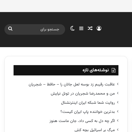
ورود
سایدبار
نوشته تصادفی
تغییر پوسته
جستج
برای
نوشته‌های تازه
عاقبت رقیبم زد بوسه لعل جانان را – حافظ – شجریان
من و محمدرضا شجریان در تونل نیایش
روایت شما شبکه ایران اینترنشنال
بدترین خواننده پاپ ایران کیست؟
اگر چه دل به کسی داد، جان ماست هنوز
مرگ بر اسرائیل بچه کش