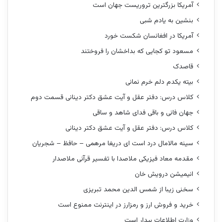
آمریکا بزرگترین تروریست جهان است
بنشین به یادم شبی
آمریکا در افغانسان شکست خورد
مسعود تو کجایی که بداخشان را فروختند
قاصدک
بیته یکدم دلم خرم نمانی
کلاس درس: دفتر عقل و آیت عشق دکتر دینانی قسمت دوم
جهان فانی و باقی فدای شاهد و ساقی
کلاس درس: دفتر عقل و آیت عشق دکتر دینانی
سینه مالامال درد است ای دریغا مرهمی – حافظ – شجریان
مقدمه معاد فیزیکی ملاصدا با تفسیر قرآنی ملاصدار
انیمیشن درویش خان
سخنی زیبا از شمس الدین محمد تبریزی
خرید و فروش ارز و رمزارز در اینترنت ممنوع است
وزارت اطلاعات بیدار است