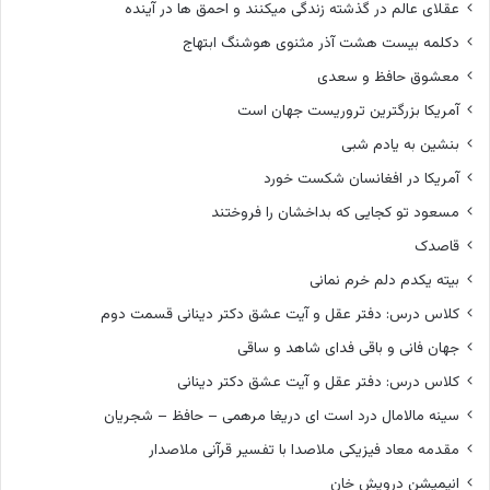
عقلای عالم در گذشته زندگی میکنند و احمق ها در آینده
دکلمه بیست هشت آذر مثنوی هوشنگ ابتهاج
معشوق حافظ و سعدی
آمریکا بزرگترین تروریست جهان است
بنشین به یادم شبی
آمریکا در افغانسان شکست خورد
مسعود تو کجایی که بداخشان را فروختند
قاصدک
بیته یکدم دلم خرم نمانی
کلاس درس: دفتر عقل و آیت عشق دکتر دینانی قسمت دوم
جهان فانی و باقی فدای شاهد و ساقی
کلاس درس: دفتر عقل و آیت عشق دکتر دینانی
سینه مالامال درد است ای دریغا مرهمی – حافظ – شجریان
مقدمه معاد فیزیکی ملاصدا با تفسیر قرآنی ملاصدار
انیمیشن درویش خان