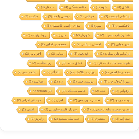
عاشق
(3)
شهید
(3)
دکلمه غمگین
(3)
سه تار
(3)
ارغوانم آنجاست
(3)
خرقانی
(3)
دوستی با خدا
(3)
حکمت
(3)
تاجیکستان
(3)
تنبور
(3)
صدای آراسپ کاظمیان
(3)
همایون پاپ میخواند
(2)
شهریار
(2)
دین
(2)
رویا نونهالی
(2)
امین حیایی
(2)
احسان علیخانی
(2)
مسعود تو کجایی
(2)
ارغوانم دارد میگرید
(2)
رفع تعلق
(2)
دینانی
(2)
آخر پاییز
(2)
شهید سید خلیل عالی نژاد
(2)
عشق به خدا
(2)
روانشناسی
(2)
محمدرضا لطفی
(2)
وزارت اطلاعات
(2)
28 آذر
(2)
دکلمه شعر
(2)
میرزا کوچک خان
(2)
دولتمند خلف
(2)
درد
(2)
عقلانیت
(2)
ارغوانم
(2)
نیچه
(2)
قاسم سلیمانی
(2)
(2)
Kazemian
وحدت وجود
(2)
تفسیر سوره یس
(2)
ایران
(2)
موسیقی ایرانی
(2)
آخرین صحبت سایه با شجریان
(2)
سردار قاسم سلیمانی
(2)
لطفی
(2)
سقراط
(2)
معشوق
(2)
احمد شاه مسعود
(2)
زادروز
(2)