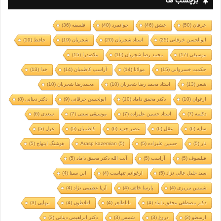
برچسب ها
عرفان
(50)
عشق
(46)
جوانمرد
(40)
فلسفه
(36)
ابوالحسن خرقانی
(25)
استاد شجریان
(20)
شجریان
(19)
حافظ
(19)
موسیقی
(17)
محمد رضا شجریان
(16)
ملاصدرا
(15)
حکمت خسروانی
(15)
مولانا
(14)
آراسپ کاظمیان
(14)
خدا
(13)
شعر
(13)
استاد محمد رضا شجریان
(10)
محمدرضا شجریان
(10)
ارغوان
(10)
دکتر محقق داماد
(10)
ابولحسن خرقانی
(9)
دکتر دینانی
(8)
دکلمه
(7)
استاد حسین علیزاده
(7)
موسیقی سنتی
(7)
سعدی
(6)
سایه
(6)
عقل
(6)
عصر جدید
(6)
کاظمیان
(5)
غزل
(5)
تار
(5)
حسین علیزاده
(5)
(5)
Arasp kazemian
هوشنگ ابتهاج
(5)
فیلسوف
(5)
آراسپ
(5)
آیت الله دکتر محقق داماد
(5)
سید خلیل عالی نژاد
(5)
ارغوانم تنهاست
(4)
ابن سینا
(4)
شمس تبریزی
(4)
پارسا خائف
(4)
آریا عظیمی نژاد
(4)
دکتر مصطفی محقق داماد
(4)
باباطاهر
(4)
افلاطون
(4)
تنهایی
(3)
ارسطو
(3)
دروغ
(3)
شمس
(3)
دکتر ابراهیمی دینانی
(3)