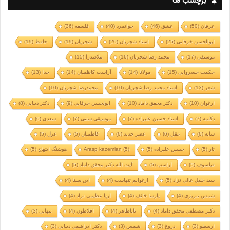
برچسب ها
عرفان
(50)
عشق
(46)
جوانمرد
(40)
فلسفه
(36)
ابوالحسن خرقانی
(25)
استاد شجریان
(20)
شجریان
(19)
حافظ
(19)
موسیقی
(17)
محمد رضا شجریان
(16)
ملاصدرا
(15)
حکمت خسروانی
(15)
مولانا
(14)
آراسپ کاظمیان
(14)
خدا
(13)
شعر
(13)
استاد محمد رضا شجریان
(10)
محمدرضا شجریان
(10)
ارغوان
(10)
دکتر محقق داماد
(10)
ابولحسن خرقانی
(9)
دکتر دینانی
(8)
دکلمه
(7)
استاد حسین علیزاده
(7)
موسیقی سنتی
(7)
سعدی
(6)
سایه
(6)
عقل
(6)
عصر جدید
(6)
کاظمیان
(5)
غزل
(5)
تار
(5)
حسین علیزاده
(5)
(5)
Arasp kazemian
هوشنگ ابتهاج
(5)
فیلسوف
(5)
آراسپ
(5)
آیت الله دکتر محقق داماد
(5)
سید خلیل عالی نژاد
(5)
ارغوانم تنهاست
(4)
ابن سینا
(4)
شمس تبریزی
(4)
پارسا خائف
(4)
آریا عظیمی نژاد
(4)
دکتر مصطفی محقق داماد
(4)
باباطاهر
(4)
افلاطون
(4)
تنهایی
(3)
ارسطو
(3)
دروغ
(3)
شمس
(3)
دکتر ابراهیمی دینانی
(3)