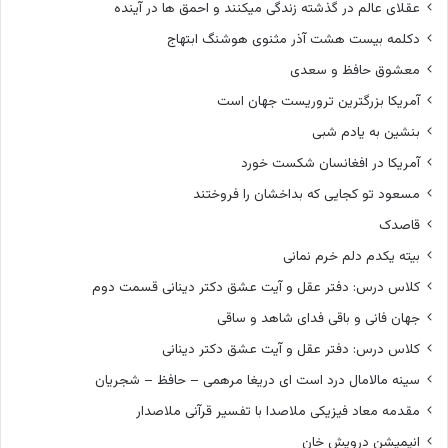
عقلای عالم در گذشته زندگی میکنند و احمق ها در آینده
دکلمه بیست هشت آذر مثنوی هوشنگ ابتهاج
معشوق حافظ و سعدی
آمریکا بزرگترین تروریست جهان است
بنشین به یادم شبی
آمریکا در افغانسان شکست خورد
مسعود تو کجایی که بداخشان را فروختند
قاصدک
بیته یکدم دلم خرم نمانی
کلاس درس: دفتر عقل و آیت عشق دکتر دینانی قسمت دوم
جهان فانی و باقی فدای شاهد و ساقی
کلاس درس: دفتر عقل و آیت عشق دکتر دینانی
سینه مالامال درد است ای دریغا مرهمی – حافظ – شجریان
مقدمه معاد فیزیکی ملاصدا با تفسیر قرآنی ملاصدار
انیمیشن درویش خان