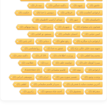
عاشق
(3)
شهید
(3)
دکلمه غمگین
(3)
سه تار
(3)
ارغوانم آنجاست
(3)
خرقانی
(3)
دوستی با خدا
(3)
حکمت
(3)
تاجیکستان
(3)
تنبور
(3)
صدای آراسپ کاظمیان
(3)
همایون پاپ میخواند
(2)
شهریار
(2)
دین
(2)
رویا نونهالی
(2)
امین حیایی
(2)
احسان علیخانی
(2)
مسعود تو کجایی
(2)
ارغوانم دارد میگرید
(2)
رفع تعلق
(2)
دینانی
(2)
آخر پاییز
(2)
شهید سید خلیل عالی نژاد
(2)
عشق به خدا
(2)
روانشناسی
(2)
محمدرضا لطفی
(2)
وزارت اطلاعات
(2)
28 آذر
(2)
دکلمه شعر
(2)
میرزا کوچک خان
(2)
دولتمند خلف
(2)
درد
(2)
عقلانیت
(2)
ارغوانم
(2)
نیچه
(2)
قاسم سلیمانی
(2)
(2)
Kazemian
وحدت وجود
(2)
تفسیر سوره یس
(2)
ایران
(2)
موسیقی ایرانی
(2)
آخرین صحبت سایه با شجریان
(2)
سردار قاسم سلیمانی
(2)
لطفی
(2)
سقراط
(2)
معشوق
(2)
احمد شاه مسعود
(2)
زادروز
(2)