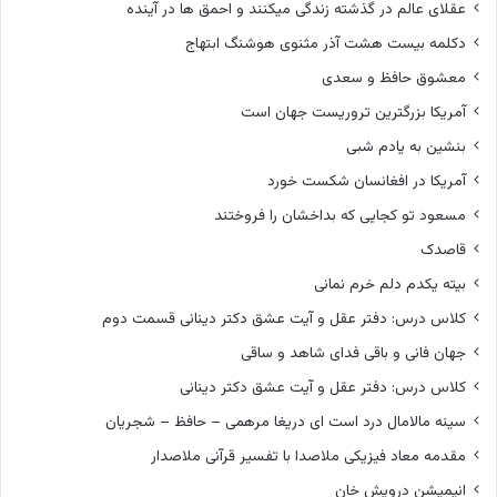
عقلای عالم در گذشته زندگی میکنند و احمق ها در آینده
دکلمه بیست هشت آذر مثنوی هوشنگ ابتهاج
معشوق حافظ و سعدی
آمریکا بزرگترین تروریست جهان است
بنشین به یادم شبی
آمریکا در افغانسان شکست خورد
مسعود تو کجایی که بداخشان را فروختند
قاصدک
بیته یکدم دلم خرم نمانی
کلاس درس: دفتر عقل و آیت عشق دکتر دینانی قسمت دوم
جهان فانی و باقی فدای شاهد و ساقی
کلاس درس: دفتر عقل و آیت عشق دکتر دینانی
سینه مالامال درد است ای دریغا مرهمی – حافظ – شجریان
مقدمه معاد فیزیکی ملاصدا با تفسیر قرآنی ملاصدار
انیمیشن درویش خان