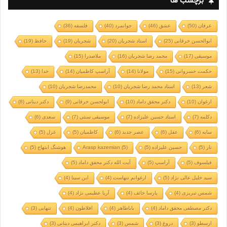
برچسب ها
عرفان
(50)
عشق
(46)
جوانمرد
(40)
فلسفه
(36)
ابوالحسن خرقانی
(25)
استاد شجریان
(20)
شجریان
(19)
حافظ
(19)
موسیقی
(17)
محمد رضا شجریان
(16)
ملاصدرا
(15)
حکمت خسروانی
(15)
مولانا
(14)
آراسپ کاظمیان
(14)
خدا
(13)
شعر
(13)
استاد محمد رضا شجریان
(10)
محمدرضا شجریان
(10)
ارغوان
(10)
دکتر محقق داماد
(10)
ابولحسن خرقانی
(9)
دکتر دینانی
(8)
دکلمه
(7)
استاد حسین علیزاده
(7)
موسیقی سنتی
(7)
سعدی
(6)
سایه
(6)
عقل
(6)
عصر جدید
(6)
کاظمیان
(5)
غزل
(5)
تار
(5)
حسین علیزاده
(5)
(5)
Arasp kazemian
هوشنگ ابتهاج
(5)
فیلسوف
(5)
آراسپ
(5)
آیت الله دکتر محقق داماد
(5)
سید خلیل عالی نژاد
(5)
ارغوانم تنهاست
(4)
ابن سینا
(4)
شمس تبریزی
(4)
پارسا خائف
(4)
آریا عظیمی نژاد
(4)
دکتر مصطفی محقق داماد
(4)
باباطاهر
(4)
افلاطون
(4)
تنهایی
(3)
ارسطو
(3)
دروغ
(3)
شمس
(3)
دکتر ابراهیمی دینانی
(3)