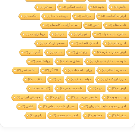
عاشق
(3)
شهید
(3)
دکلمه غمگین
(3)
سه تار
(3)
ارغوانم آنجاست
(3)
خرقانی
(3)
دوستی با خدا
(3)
حکمت
(3)
تاجیکستان
(3)
تنبور
(3)
صدای آراسپ کاظمیان
(3)
همایون پاپ میخواند
(2)
شهریار
(2)
دین
(2)
رویا نونهالی
(2)
امین حیایی
(2)
احسان علیخانی
(2)
مسعود تو کجایی
(2)
ارغوانم دارد میگرید
(2)
رفع تعلق
(2)
دینانی
(2)
آخر پاییز
(2)
شهید سید خلیل عالی نژاد
(2)
عشق به خدا
(2)
روانشناسی
(2)
محمدرضا لطفی
(2)
وزارت اطلاعات
(2)
28 آذر
(2)
دکلمه شعر
(2)
میرزا کوچک خان
(2)
دولتمند خلف
(2)
درد
(2)
عقلانیت
(2)
ارغوانم
(2)
نیچه
(2)
قاسم سلیمانی
(2)
(2)
Kazemian
وحدت وجود
(2)
تفسیر سوره یس
(2)
ایران
(2)
موسیقی ایرانی
(2)
آخرین صحبت سایه با شجریان
(2)
سردار قاسم سلیمانی
(2)
لطفی
(2)
سقراط
(2)
معشوق
(2)
احمد شاه مسعود
(2)
زادروز
(2)