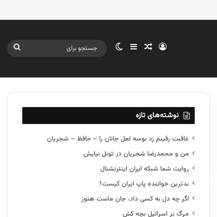
ورود
سایدبار
نوشته تصادفی
تغییر پوسته
جستج
برای
نوشته‌های تازه
عاقبت رقیبم زد بوسه لعل جانان را – حافظ – شجریان
من و محمدرضا شجریان در تونل نیایش
روایت شما شبکه ایران اینترنشنال
بدترین خواننده پاپ ایران کیست؟
اگر چه دل به کسی داد، جان ماست هنوز
مرگ بر اسرائیل بچه کش