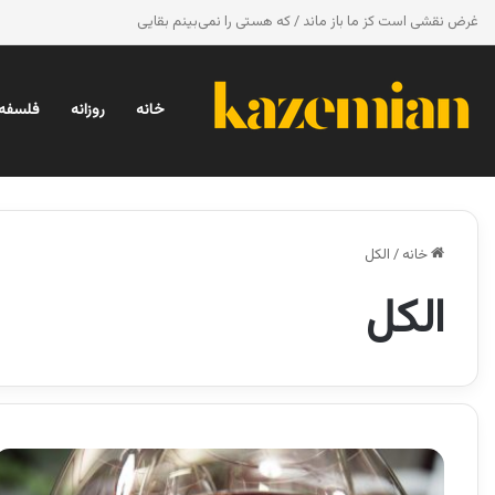
غرض نقشی است کز ما باز ماند / که هستی را نمی‌بینم بقایی
خانه
روزانه
فلسفه 
خانه
/
الکل
الکل