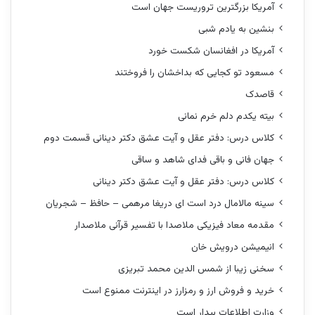
آمریکا بزرگترین تروریست جهان است
بنشین به یادم شبی
آمریکا در افغانسان شکست خورد
مسعود تو کجایی که بداخشان را فروختند
قاصدک
بیته یکدم دلم خرم نمانی
کلاس درس: دفتر عقل و آیت عشق دکتر دینانی قسمت دوم
جهان فانی و باقی فدای شاهد و ساقی
کلاس درس: دفتر عقل و آیت عشق دکتر دینانی
سینه مالامال درد است ای دریغا مرهمی – حافظ – شجریان
مقدمه معاد فیزیکی ملاصدا با تفسیر قرآنی ملاصدار
انیمیشن درویش خان
سخنی زیبا از شمس الدین محمد تبریزی
خرید و فروش ارز و رمزارز در اینترنت ممنوع است
وزارت اطلاعات بیدار است