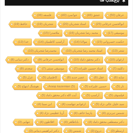
برچسب ها
عرفان
(50)
عشق
(46)
جوانمرد
(40)
فلسفه
(36)
ابوالحسن خرقانی
(25)
استاد شجریان
(20)
شجریان
(19)
حافظ
(19)
موسیقی
(17)
محمد رضا شجریان
(16)
ملاصدرا
(15)
حکمت خسروانی
(15)
مولانا
(14)
آراسپ کاظمیان
(14)
خدا
(13)
شعر
(13)
استاد محمد رضا شجریان
(10)
محمدرضا شجریان
(10)
ارغوان
(10)
دکتر محقق داماد
(10)
ابولحسن خرقانی
(9)
دکتر دینانی
(8)
دکلمه
(7)
استاد حسین علیزاده
(7)
موسیقی سنتی
(7)
سعدی
(6)
سایه
(6)
عقل
(6)
عصر جدید
(6)
کاظمیان
(5)
غزل
(5)
تار
(5)
حسین علیزاده
(5)
(5)
Arasp kazemian
هوشنگ ابتهاج
(5)
فیلسوف
(5)
آراسپ
(5)
آیت الله دکتر محقق داماد
(5)
سید خلیل عالی نژاد
(5)
ارغوانم تنهاست
(4)
ابن سینا
(4)
شمس تبریزی
(4)
پارسا خائف
(4)
آریا عظیمی نژاد
(4)
دکتر مصطفی محقق داماد
(4)
باباطاهر
(4)
افلاطون
(4)
تنهایی
(3)
ارسطو
(3)
دروغ
(3)
شمس
(3)
دکتر ابراهیمی دینانی
(3)