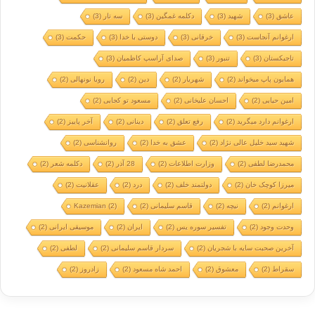
عاشق
(3)
شهید
(3)
دکلمه غمگین
(3)
سه تار
(3)
ارغوانم آنجاست
(3)
خرقانی
(3)
دوستی با خدا
(3)
حکمت
(3)
تاجیکستان
(3)
تنبور
(3)
صدای آراسپ کاظمیان
(3)
همایون پاپ میخواند
(2)
شهریار
(2)
دین
(2)
رویا نونهالی
(2)
امین حیایی
(2)
احسان علیخانی
(2)
مسعود تو کجایی
(2)
ارغوانم دارد میگرید
(2)
رفع تعلق
(2)
دینانی
(2)
آخر پاییز
(2)
شهید سید خلیل عالی نژاد
(2)
عشق به خدا
(2)
روانشناسی
(2)
محمدرضا لطفی
(2)
وزارت اطلاعات
(2)
28 آذر
(2)
دکلمه شعر
(2)
میرزا کوچک خان
(2)
دولتمند خلف
(2)
درد
(2)
عقلانیت
(2)
ارغوانم
(2)
نیچه
(2)
قاسم سلیمانی
(2)
(2)
Kazemian
وحدت وجود
(2)
تفسیر سوره یس
(2)
ایران
(2)
موسیقی ایرانی
(2)
آخرین صحبت سایه با شجریان
(2)
سردار قاسم سلیمانی
(2)
لطفی
(2)
سقراط
(2)
معشوق
(2)
احمد شاه مسعود
(2)
زادروز
(2)