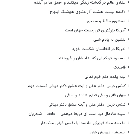
عقلای عالم در گذشته زندگی میکنند و احمق ها در آینده
دکلمه بیست هشت آذر مثنوی هوشنگ ابتهاج
معشوق حافظ و سعدی
آمریکا بزرگترین تروریست جهان است
بنشین به یادم شبی
آمریکا در افغانسان شکست خورد
مسعود تو کجایی که بداخشان را فروختند
قاصدک
بیته یکدم دلم خرم نمانی
کلاس درس: دفتر عقل و آیت عشق دکتر دینانی قسمت دوم
جهان فانی و باقی فدای شاهد و ساقی
کلاس درس: دفتر عقل و آیت عشق دکتر دینانی
سینه مالامال درد است ای دریغا مرهمی – حافظ – شجریان
مقدمه معاد فیزیکی ملاصدا با تفسیر قرآنی ملاصدار
انیمیشن درویش خان