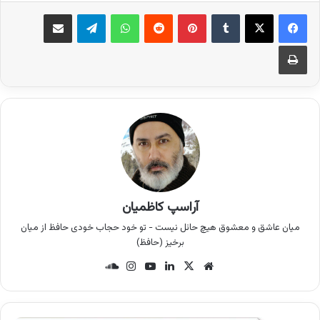
فیس بوک
X
‫تامبلر
‫پین‌ترست
‫رددیت
واتس آپ
تلگرام
اشتراک گذاری از طریق ایمیل
چاپ
آراسپ کاظمیان
میان عاشق و معشوق هیچ حائل نیست - تو خود حجاب خودی حافظ از میان
برخیز (حافظ)
وب
X
لینک
یوتی
این
سان
سای
دین
وب
ستا
د
ت
گرام
کلو
د