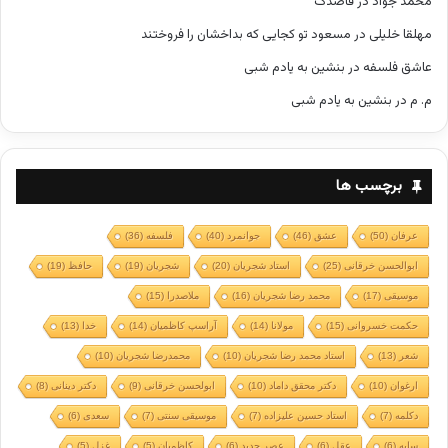
محمد جواد
در
قاصدک
مهلقا خلیلی
در
مسعود تو کجایی که بداخشان را فروختند
عاشق فلسفه
در
بنشین به یادم شبی
م. م
در
بنشین به یادم شبی
برچسب ها
عرفان
(50)
عشق
(46)
جوانمرد
(40)
فلسفه
(36)
ابوالحسن خرقانی
(25)
استاد شجریان
(20)
شجریان
(19)
حافظ
(19)
موسیقی
(17)
محمد رضا شجریان
(16)
ملاصدرا
(15)
حکمت خسروانی
(15)
مولانا
(14)
آراسپ کاظمیان
(14)
خدا
(13)
شعر
(13)
استاد محمد رضا شجریان
(10)
محمدرضا شجریان
(10)
ارغوان
(10)
دکتر محقق داماد
(10)
ابولحسن خرقانی
(9)
دکتر دینانی
(8)
دکلمه
(7)
استاد حسین علیزاده
(7)
موسیقی سنتی
(7)
سعدی
(6)
سایه
(6)
عقل
(6)
عصر جدید
(6)
کاظمیان
(5)
غزل
(5)