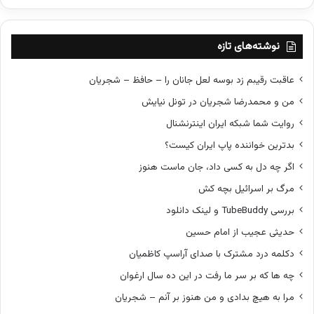
ک
ش
ف
ر
نوشته‌های تازه
ی
ا
عاقبت رقیبم زد بوسه لعل جانان را – حافظ – شجریان
د
من و محمدرضا شجریان در تونل نیایش
!
ف
روایت شما شبکه ایران اینترنشنال
ر
بدترین خواننده پاپ ایران کیست؟
ی
ا
اگر چه دل به کسی داد، جان ماست هنوز
د
مرگ بر اسرائیل بچه کش
!
بررسی TubeBuddy و لینک دانلود
حدیثی عجیب از امام حسین
دکلمه درد مشترک با صدای آراسپ کاظمیان
چه ها که بر سر ما رفت در این ده سال ارغوان
مرا به هیچ بدادی و من هنوز بر آنم – شجریان