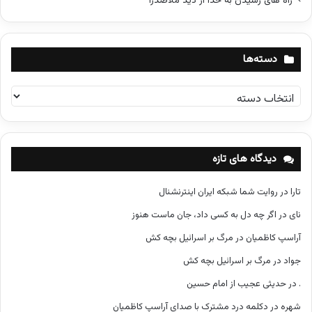
راه های رسیدن به خدا از دید ملاصدرا
دسته‌ها
د
س
ت
ه‌
ه
دیدگاه های تازه
ا
تارا
در
روایت شما شبکه ایران اینترنشنال
نای
در
اگر چه دل به کسی داد، جان ماست هنوز
آراسپ کاظمیان
در
مرگ بر اسرائیل بچه کش
جواد
در
مرگ بر اسرائیل بچه کش
.
در
حدیثی عجیب از امام حسین
شهره
در
دکلمه درد مشترک با صدای آراسپ کاظمیان