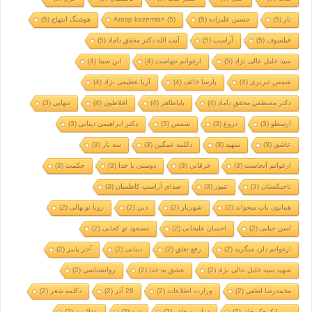
تار
(5)
حسین علیزاده
(5)
(5)
Arasp kazemian
هوشنگ ابتهاج
(5)
فیلسوف
(5)
آراسپ
(5)
آیت الله دکتر محقق داماد
(5)
سید خلیل عالی نژاد
(5)
ارغوانم تنهاست
(4)
ابن سینا
(4)
شمس تبریزی
(4)
پارسا خائف
(4)
آریا عظیمی نژاد
(4)
دکتر مصطفی محقق داماد
(4)
باباطاهر
(4)
افلاطون
(4)
تنهایی
(3)
ارسطو
(3)
دروغ
(3)
شمس
(3)
دکتر ابراهیمی دینانی
(3)
عاشق
(3)
شهید
(3)
دکلمه غمگین
(3)
سه تار
(3)
ارغوانم آنجاست
(3)
خرقانی
(3)
دوستی با خدا
(3)
حکمت
(3)
تاجیکستان
(3)
تنبور
(3)
صدای آراسپ کاظمیان
(3)
همایون پاپ میخواند
(2)
شهریار
(2)
دین
(2)
رویا نونهالی
(2)
امین حیایی
(2)
احسان علیخانی
(2)
مسعود تو کجایی
(2)
ارغوانم دارد میگرید
(2)
رفع تعلق
(2)
دینانی
(2)
آخر پاییز
(2)
شهید سید خلیل عالی نژاد
(2)
عشق به خدا
(2)
روانشناسی
(2)
محمدرضا لطفی
(2)
وزارت اطلاعات
(2)
28 آذر
(2)
دکلمه شعر
(2)
میرزا کوچک خان
(2)
دولتمند خلف
(2)
درد
(2)
عقلانیت
(2)