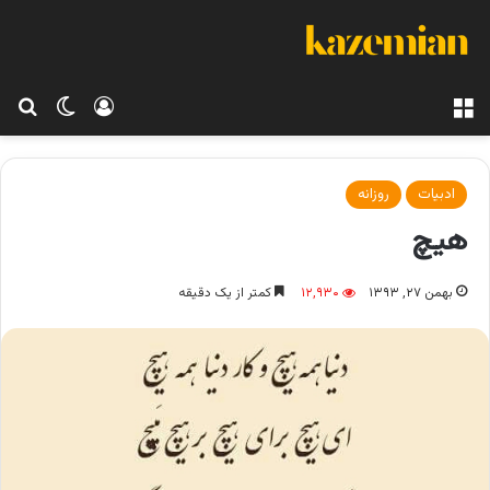
منو
ورود
تغییر پو
جس
ادبیات
روزانه
هیچ
بهمن ۲۷, ۱۳۹۳
۱۲,۹۳۰
کمتر از یک دقیقه