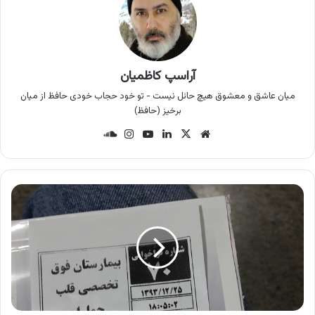
آراسپ کاظمیان
میان عاشق و معشوق هیچ حائل نیست - تو خود حجاب خودی حافظ از میان
برخیز (حافظ)
وب
X
لینک
یوتی
این
سان
سای
دین
وب
ستا
د
ت
گرام
کلو
د
و
ا
ی
ز
د
ر
د
ی
ک