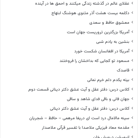
عقلای عالم در گذشته زندگی میکنند و احمق ها در آینده
دکلمه بیست هشت آذر مثنوی هوشنگ ابتهاج
معشوق حافظ و سعدی
آمریکا بزرگترین تروریست جهان است
بنشین به یادم شبی
آمریکا در افغانسان شکست خورد
مسعود تو کجایی که بداخشان را فروختند
قاصدک
بیته یکدم دلم خرم نمانی
کلاس درس: دفتر عقل و آیت عشق دکتر دینانی قسمت دوم
جهان فانی و باقی فدای شاهد و ساقی
کلاس درس: دفتر عقل و آیت عشق دکتر دینانی
سینه مالامال درد است ای دریغا مرهمی – حافظ – شجریان
مقدمه معاد فیزیکی ملاصدا با تفسیر قرآنی ملاصدار
انیمیشن درویش خان