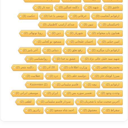
عاشق
(3)
شهید
(3)
دکلمه غمگین
(3)
سه تار
(3)
ارغوانم آنجاست
(3)
خرقانی
(3)
دوستی با خدا
(3)
حکمت
(3)
تاجیکستان
(3)
تنبور
(3)
صدای آراسپ کاظمیان
(3)
همایون پاپ میخواند
(2)
شهریار
(2)
دین
(2)
رویا نونهالی
(2)
امین حیایی
(2)
احسان علیخانی
(2)
مسعود تو کجایی
(2)
ارغوانم دارد میگرید
(2)
رفع تعلق
(2)
دینانی
(2)
آخر پاییز
(2)
شهید سید خلیل عالی نژاد
(2)
عشق به خدا
(2)
روانشناسی
(2)
محمدرضا لطفی
(2)
وزارت اطلاعات
(2)
28 آذر
(2)
دکلمه شعر
(2)
میرزا کوچک خان
(2)
دولتمند خلف
(2)
درد
(2)
عقلانیت
(2)
ارغوانم
(2)
نیچه
(2)
قاسم سلیمانی
(2)
(2)
Kazemian
وحدت وجود
(2)
تفسیر سوره یس
(2)
ایران
(2)
موسیقی ایرانی
(2)
آخرین صحبت سایه با شجریان
(2)
سردار قاسم سلیمانی
(2)
لطفی
(2)
سقراط
(2)
معشوق
(2)
احمد شاه مسعود
(2)
زادروز
(2)