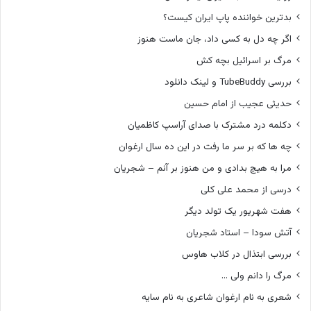
ک
بدترین خواننده پاپ ایران کیست؟
ا
ظ
اگر چه دل به کسی داد، جان ماست هنوز
م
مرگ بر اسرائیل بچه کش
ی
ا
بررسی TubeBuddy و لینک دانلود
ن
حدیثی عجیب از امام حسین
دکلمه درد مشترک با صدای آراسپ کاظمیان
چه ها که بر سر ما رفت در این ده سال ارغوان
مرا به هیچ بدادی و من هنوز بر آنم – شجریان
درسی از محمد علی کلی
هفت شهریور یک تولد دیگر
آتش سودا – استاد شجریان
بررسی ابتذال در کلاب هاوس
مرگ را دانم ولی …
شعری به نام ارغوان شاعری به نام سایه