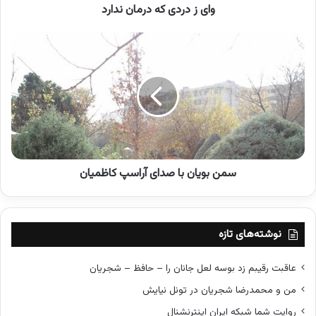
وای ز دردی که درمان ندارد
ه
د
ر
س
م
م
ا
ن
ن
ب
ن
و
د
ی
ا
ا
ر
ن
د
ب
سمن بویان با صدای آراسپ کاظمیان
ا
ص
د
ا
ی
نوشته‌های تازه
آ
ر
عاقبت رقیبم زد بوسه لعل جانان را – حافظ – شجریان
ا
من و محمدرضا شجریان در تونل نیایش
س
پ
روایت شما شبکه ایران اینترنشنال