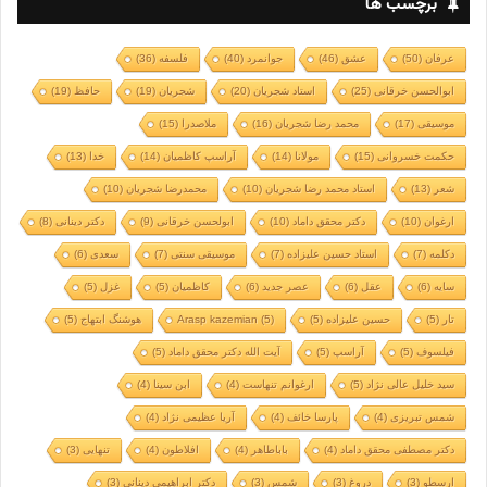
برچسب ها
عرفان
(50)
عشق
(46)
جوانمرد
(40)
فلسفه
(36)
ابوالحسن خرقانی
(25)
استاد شجریان
(20)
شجریان
(19)
حافظ
(19)
موسیقی
(17)
محمد رضا شجریان
(16)
ملاصدرا
(15)
حکمت خسروانی
(15)
مولانا
(14)
آراسپ کاظمیان
(14)
خدا
(13)
شعر
(13)
استاد محمد رضا شجریان
(10)
محمدرضا شجریان
(10)
ارغوان
(10)
دکتر محقق داماد
(10)
ابولحسن خرقانی
(9)
دکتر دینانی
(8)
دکلمه
(7)
استاد حسین علیزاده
(7)
موسیقی سنتی
(7)
سعدی
(6)
سایه
(6)
عقل
(6)
عصر جدید
(6)
کاظمیان
(5)
غزل
(5)
تار
(5)
حسین علیزاده
(5)
(5)
Arasp kazemian
هوشنگ ابتهاج
(5)
فیلسوف
(5)
آراسپ
(5)
آیت الله دکتر محقق داماد
(5)
سید خلیل عالی نژاد
(5)
ارغوانم تنهاست
(4)
ابن سینا
(4)
شمس تبریزی
(4)
پارسا خائف
(4)
آریا عظیمی نژاد
(4)
دکتر مصطفی محقق داماد
(4)
باباطاهر
(4)
افلاطون
(4)
تنهایی
(3)
ارسطو
(3)
دروغ
(3)
شمس
(3)
دکتر ابراهیمی دینانی
(3)