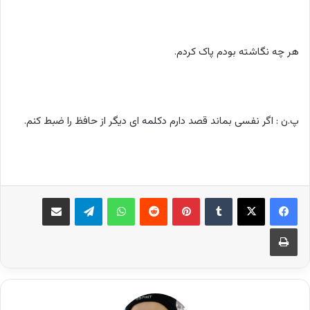
هر چه نگاشته بودم پاک کردم.
پ.ن : اگر نفسی بماند قصد دارم دکلمه ای دیگر از حافظ را ضبط کنم.
فیس بوک
X
‫تامبلر
‫پین‌ترست
‫رددیت
واتس آپ
تلگرام
اشتراک گذاری از طریق ایمیل
چاپ