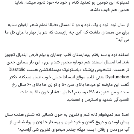
نمیتونه این دومین رو تمدید کنه، و خود به خود نابود میشه. شاید
همین هم خوب باشه.
از سال نود، نود و یک، نود و دو تا امسال دقیقا تمام شعر ارغوان سایه
برای من مصداق داشت که “این چه رازیست که هر بار بهار با عزای دل ما
می آید”
اسفند نود و سه رفتم بیمارستان قلب جماران و برام قرص ایندرال تجویز
شد. اما امسال اسفند هم دوباره مجبور شدم برم ، این بار بیماری جدی
تر هست. تشخیص پزشک دیاستولیک دیسفانکشن هست Diastolic
Dysfunction یعنی قلبم موقع انبساط خیلی خوب عمل نمیکنه. دکتر
گفت این عارضه تو مردها بالای سن ۵۰ و تو زن ها بالای ۶۰ سال رخ
میده و من هنوز به ۳۸ نرسیدم ! دلیل : فشار خون بالا به علت
افسردگی شدید و استرس و اعصاب.
اصلا هم نمیخوام ناله کنم و نفرین به جون کسانی که شش هفت سال
پیش اومدن و دروغ گفتن و خودشون و پرستار جا زدن و روانشناس از
آب درومدن و رفتن ! بسه دیگه چقدر میخوای نفرین کنی آراسپ؟