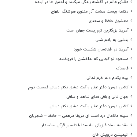
عقلای عالم در گذشته زندگی میکنند و احمق ها در آینده
دکلمه بیست هشت آذر مثنوی هوشنگ ابتهاج
معشوق حافظ و سعدی
آمریکا بزرگترین تروریست جهان است
بنشین به یادم شبی
آمریکا در افغانسان شکست خورد
مسعود تو کجایی که بداخشان را فروختند
قاصدک
بیته یکدم دلم خرم نمانی
کلاس درس: دفتر عقل و آیت عشق دکتر دینانی قسمت دوم
جهان فانی و باقی فدای شاهد و ساقی
کلاس درس: دفتر عقل و آیت عشق دکتر دینانی
سینه مالامال درد است ای دریغا مرهمی – حافظ – شجریان
مقدمه معاد فیزیکی ملاصدا با تفسیر قرآنی ملاصدار
انیمیشن درویش خان