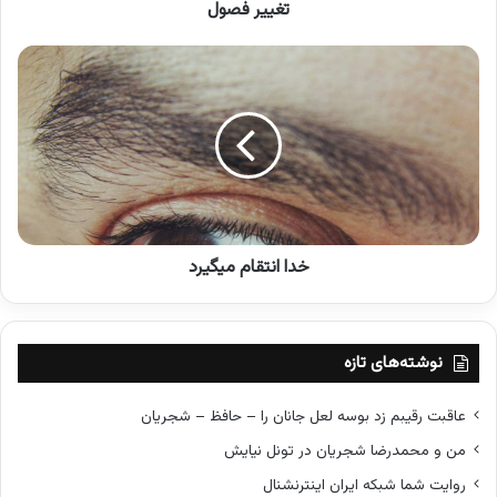
تغییر فصول
خ
د
ا
ا
ن
ت
ق
ا
م
خدا انتقام میگیرد
م
ی
گ
ی
ر
نوشته‌های تازه
د
عاقبت رقیبم زد بوسه لعل جانان را – حافظ – شجریان
من و محمدرضا شجریان در تونل نیایش
روایت شما شبکه ایران اینترنشنال