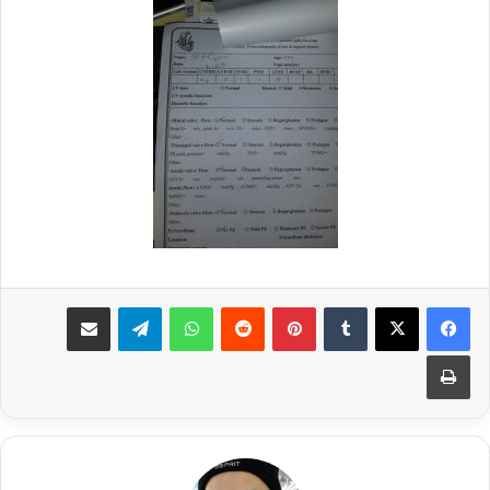
فیس بوک
X
‫تامبلر
‫پین‌ترست
‫رددیت
واتس آپ
تلگرام
اشتراک گذاری از طریق ایمیل
چاپ