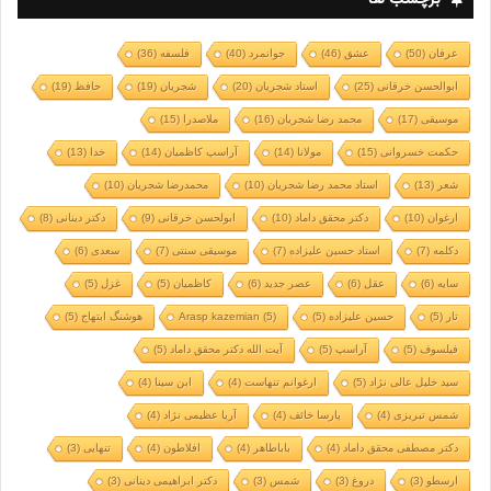
عرفان
(50)
عشق
(46)
جوانمرد
(40)
فلسفه
(36)
ابوالحسن خرقانی
(25)
استاد شجریان
(20)
شجریان
(19)
حافظ
(19)
موسیقی
(17)
محمد رضا شجریان
(16)
ملاصدرا
(15)
حکمت خسروانی
(15)
مولانا
(14)
آراسپ کاظمیان
(14)
خدا
(13)
شعر
(13)
استاد محمد رضا شجریان
(10)
محمدرضا شجریان
(10)
ارغوان
(10)
دکتر محقق داماد
(10)
ابولحسن خرقانی
(9)
دکتر دینانی
(8)
دکلمه
(7)
استاد حسین علیزاده
(7)
موسیقی سنتی
(7)
سعدی
(6)
سایه
(6)
عقل
(6)
عصر جدید
(6)
کاظمیان
(5)
غزل
(5)
تار
(5)
حسین علیزاده
(5)
(5)
Arasp kazemian
هوشنگ ابتهاج
(5)
فیلسوف
(5)
آراسپ
(5)
آیت الله دکتر محقق داماد
(5)
سید خلیل عالی نژاد
(5)
ارغوانم تنهاست
(4)
ابن سینا
(4)
شمس تبریزی
(4)
پارسا خائف
(4)
آریا عظیمی نژاد
(4)
دکتر مصطفی محقق داماد
(4)
باباطاهر
(4)
افلاطون
(4)
تنهایی
(3)
ارسطو
(3)
دروغ
(3)
شمس
(3)
دکتر ابراهیمی دینانی
(3)