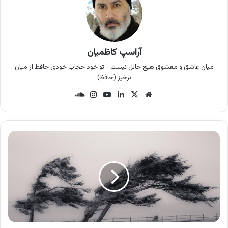
آراسپ کاظمیان
میان عاشق و معشوق هیچ حائل نیست - تو خود حجاب خودی حافظ از میان
برخیز (حافظ)
وب
X
لینک
یوتی
این
سان
سای
دین
وب
ستا
د
ت
گرام
کلو
د
ت
غ
ی
ی
ر
ف
ص
و
ل