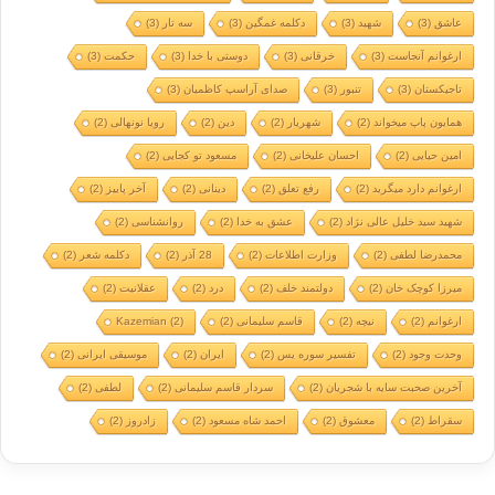
عاشق
(3)
شهید
(3)
دکلمه غمگین
(3)
سه تار
(3)
ارغوانم آنجاست
(3)
خرقانی
(3)
دوستی با خدا
(3)
حکمت
(3)
تاجیکستان
(3)
تنبور
(3)
صدای آراسپ کاظمیان
(3)
همایون پاپ میخواند
(2)
شهریار
(2)
دین
(2)
رویا نونهالی
(2)
امین حیایی
(2)
احسان علیخانی
(2)
مسعود تو کجایی
(2)
ارغوانم دارد میگرید
(2)
رفع تعلق
(2)
دینانی
(2)
آخر پاییز
(2)
شهید سید خلیل عالی نژاد
(2)
عشق به خدا
(2)
روانشناسی
(2)
محمدرضا لطفی
(2)
وزارت اطلاعات
(2)
28 آذر
(2)
دکلمه شعر
(2)
میرزا کوچک خان
(2)
دولتمند خلف
(2)
درد
(2)
عقلانیت
(2)
ارغوانم
(2)
نیچه
(2)
قاسم سلیمانی
(2)
(2)
Kazemian
وحدت وجود
(2)
تفسیر سوره یس
(2)
ایران
(2)
موسیقی ایرانی
(2)
آخرین صحبت سایه با شجریان
(2)
سردار قاسم سلیمانی
(2)
لطفی
(2)
سقراط
(2)
معشوق
(2)
احمد شاه مسعود
(2)
زادروز
(2)