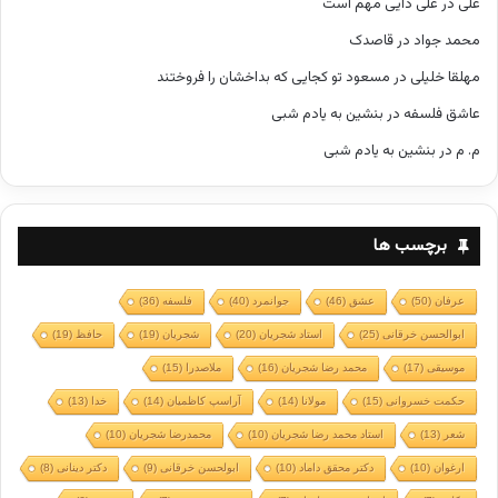
علی
در
علی دایی مهم است
محمد جواد
در
قاصدک
مهلقا خلیلی
در
مسعود تو کجایی که بداخشان را فروختند
عاشق فلسفه
در
بنشین به یادم شبی
م. م
در
بنشین به یادم شبی
برچسب ها
عرفان
(50)
عشق
(46)
جوانمرد
(40)
فلسفه
(36)
ابوالحسن خرقانی
(25)
استاد شجریان
(20)
شجریان
(19)
حافظ
(19)
موسیقی
(17)
محمد رضا شجریان
(16)
ملاصدرا
(15)
حکمت خسروانی
(15)
مولانا
(14)
آراسپ کاظمیان
(14)
خدا
(13)
شعر
(13)
استاد محمد رضا شجریان
(10)
محمدرضا شجریان
(10)
ارغوان
(10)
دکتر محقق داماد
(10)
ابولحسن خرقانی
(9)
دکتر دینانی
(8)