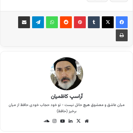
فیس بوک
X
‫تامبلر
‫پین‌ترست
‫رددیت
واتس آپ
تلگرام
اشتراک گذاری از طریق ایمیل
چاپ
آراسپ کاظمیان
میان عاشق و معشوق هیچ حائل نیست - تو خود حجاب خودی حافظ از میان
برخیز (حافظ)
وب
X
لینک
یوتی
این
سان
سای
دین
وب
ستا
د