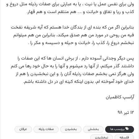
ولی برای نفس عمل یا نیت ، یا به عبارتی برای صفات رذیله مثل دروغ و
کذب و ریا و نفاق و خیانت و …. هم منتقم است و هم قهار.
بنابراین اگر من که بنده ای از بندگان خدا هستم که آیه شریفه نفخت
فیه من روحی در مورد من هم صدق میکند، بنابراین من هم میتوانم
نبخشم دروغ را، کذب را، خیانت و حیله و دسیسه و مکر را .
پس دیگر وجدانی آسوده دارم ، از برخی انسان ها که این صفات را
داشتند گذر میکنم، از آنها رد میشوم و آنها را به حال خود رها می کنم
ولی هرگز نمی بخشم صفات رذیله آنان را. و این نبخشیدن را هم از
خدای خود آموخته ام، بدون اینکه کینه ای در دل داشته باشم.
آراسپ کاظمیان
۱۲ تیر ۹۸
برچسب ها
بخشش
بخشیدن
صفات رذیله
عرفان
فلسفه
نبخشیدن