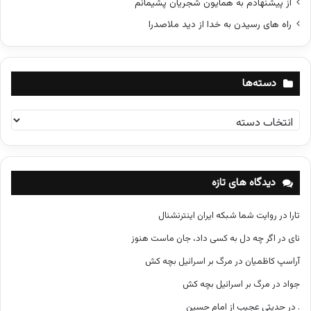
از پیشنهادم به همایون شجریان پشیمانم
راه های رسیدن به خدا از دید ملاصدرا
دسته‌ها
د
س
ت
ه‌
ه
دیدگاه های تازه
ا
تارا
در
روایت شما شبکه ایران اینترنشنال
نای
در
اگر چه دل به کسی داد، جان ماست هنوز
آراسپ کاظمیان
در
مرگ بر اسرائیل بچه کش
جواد
در
مرگ بر اسرائیل بچه کش
.
در
حدیثی عجیب از امام حسین