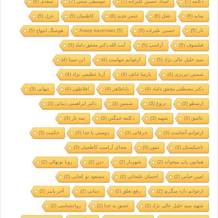
دکلمه
(7)
استاد حسین علیزاده
(7)
موسیقی سنتی
(7)
سعدی
(6)
سایه
(6)
عقل
(6)
عصر جدید
(6)
کاظمیان
(5)
غزل
(5)
تار
(5)
حسین علیزاده
(5)
(5)
Arasp kazemian
هوشنگ ابتهاج
(5)
فیلسوف
(5)
آراسپ
(5)
آیت الله دکتر محقق داماد
(5)
سید خلیل عالی نژاد
(5)
ارغوانم تنهاست
(4)
ابن سینا
(4)
شمس تبریزی
(4)
پارسا خائف
(4)
آریا عظیمی نژاد
(4)
دکتر مصطفی محقق داماد
(4)
باباطاهر
(4)
افلاطون
(4)
تنهایی
(3)
ارسطو
(3)
دروغ
(3)
شمس
(3)
دکتر ابراهیمی دینانی
(3)
عاشق
(3)
شهید
(3)
دکلمه غمگین
(3)
سه تار
(3)
ارغوانم آنجاست
(3)
خرقانی
(3)
دوستی با خدا
(3)
حکمت
(3)
تاجیکستان
(3)
تنبور
(3)
صدای آراسپ کاظمیان
(3)
همایون پاپ میخواند
(2)
شهریار
(2)
دین
(2)
رویا نونهالی
(2)
امین حیایی
(2)
احسان علیخانی
(2)
مسعود تو کجایی
(2)
ارغوانم دارد میگرید
(2)
رفع تعلق
(2)
دینانی
(2)
آخر پاییز
(2)
شهید سید خلیل عالی نژاد
(2)
عشق به خدا
(2)
روانشناسی
(2)