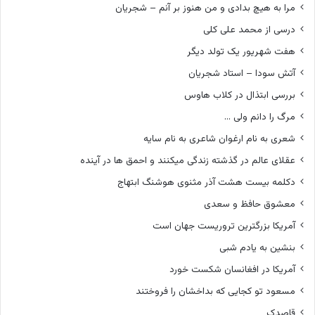
ن
مرا به هیچ بدادی و من هنوز بر آنم – شجریان
ق
درسی از محمد علی کلی
ر
ا
هفت شهریور یک تولد دیگر
ر
آتش سودا – استاد شجریان
د
ا
بررسی ابتذال در کلاب هاوس
د
مرگ را دانم ولی …
شعری به نام ارغوان شاعری به نام سایه
عقلای عالم در گذشته زندگی میکنند و احمق ها در آینده
دکلمه بیست هشت آذر مثنوی هوشنگ ابتهاج
معشوق حافظ و سعدی
آمریکا بزرگترین تروریست جهان است
بنشین به یادم شبی
آمریکا در افغانسان شکست خورد
مسعود تو کجایی که بداخشان را فروختند
قاصدک