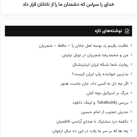
خ
خدای را سپاس که دشمنان ما را از نادانان قرار داد
س
ل
ک
ی
ه
ل
د
ع
ش
نوشته‌های تازه
ا
م
ل
ن
عاقبت رقیبم زد بوسه لعل جانان را – حافظ – شجریان
ی
ا
من و محمدرضا شجریان در تونل نیایش
ن
ن
ژ
م
روایت شما شبکه ایران اینترنشنال
ا
ا
بدترین خواننده پاپ ایران کیست؟
د
ر
ا
اگر چه دل به کسی داد، جان ماست هنوز
ا
مرگ بر اسرائیل بچه کش
ز
ن
بررسی TubeBuddy و لینک دانلود
ا
حدیثی عجیب از امام حسین
د
ا
دکلمه درد مشترک با صدای آراسپ کاظمیان
ن
چه ها که بر سر ما رفت در این ده سال ارغوان
ا