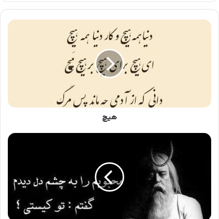
ت
گرام
کلو
د
ه
ی
چ
هیچ
ب
ر
د
ا
ر
ش
د
ن