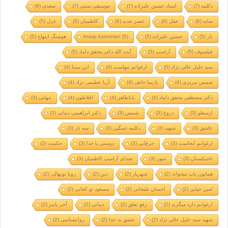
دکلمه
(7)
استاد حسین علیزاده
(7)
موسیقی سنتی
(7)
سعدی
(6)
سایه
(6)
عقل
(6)
عصر جدید
(6)
کاظمیان
(5)
غزل
(5)
تار
(5)
حسین علیزاده
(5)
(5)
Arasp kazemian
هوشنگ ابتهاج
(5)
فیلسوف
(5)
آراسپ
(5)
آیت الله دکتر محقق داماد
(5)
سید خلیل عالی نژاد
(5)
ارغوانم تنهاست
(4)
ابن سینا
(4)
شمس تبریزی
(4)
پارسا خائف
(4)
آریا عظیمی نژاد
(4)
دکتر مصطفی محقق داماد
(4)
باباطاهر
(4)
افلاطون
(4)
تنهایی
(3)
ارسطو
(3)
دروغ
(3)
شمس
(3)
دکتر ابراهیمی دینانی
(3)
عاشق
(3)
شهید
(3)
دکلمه غمگین
(3)
سه تار
(3)
ارغوانم آنجاست
(3)
خرقانی
(3)
دوستی با خدا
(3)
حکمت
(3)
تاجیکستان
(3)
تنبور
(3)
صدای آراسپ کاظمیان
(3)
همایون پاپ میخواند
(2)
شهریار
(2)
دین
(2)
رویا نونهالی
(2)
امین حیایی
(2)
احسان علیخانی
(2)
مسعود تو کجایی
(2)
ارغوانم دارد میگرید
(2)
رفع تعلق
(2)
دینانی
(2)
آخر پاییز
(2)
شهید سید خلیل عالی نژاد
(2)
عشق به خدا
(2)
روانشناسی
(2)