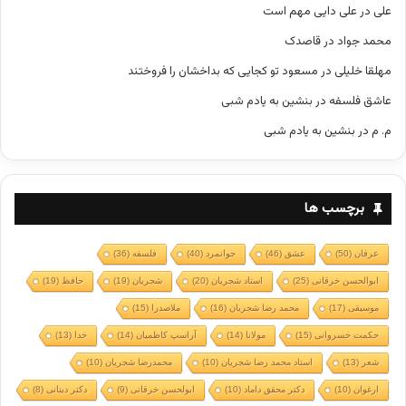
علی
در
علی دایی مهم است
محمد جواد
در
قاصدک
مهلقا خلیلی
در
مسعود تو کجایی که بداخشان را فروختند
عاشق فلسفه
در
بنشین به یادم شبی
م. م
در
بنشین به یادم شبی
برچسب ها
عرفان
(50)
عشق
(46)
جوانمرد
(40)
فلسفه
(36)
ابوالحسن خرقانی
(25)
استاد شجریان
(20)
شجریان
(19)
حافظ
(19)
موسیقی
(17)
محمد رضا شجریان
(16)
ملاصدرا
(15)
حکمت خسروانی
(15)
مولانا
(14)
آراسپ کاظمیان
(14)
خدا
(13)
شعر
(13)
استاد محمد رضا شجریان
(10)
محمدرضا شجریان
(10)
ارغوان
(10)
دکتر محقق داماد
(10)
ابولحسن خرقانی
(9)
دکتر دینانی
(8)