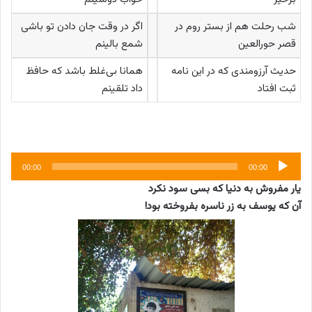
شب رحلت هم از بستر روم در
اگر در وقت جان دادن تو باشی
قصر حورالعین
شمع بالینم
حدیث آرزومندی که در این نامه
همانا بی‌غلط باشد که حافظ
ثبت افتاد
داد تلقینم
پخش‌کننده
00:00
00:00
صوت
یار مفروش به دنیا که بسی سود نکرد
آن که یوسف به زر ناسره بفروخته بود!