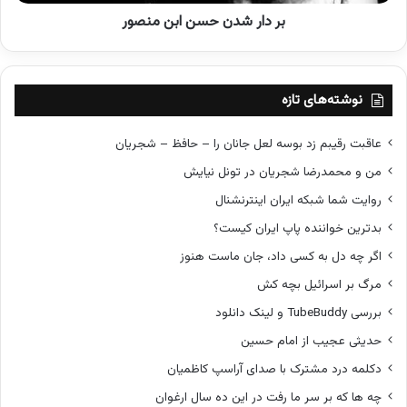
ح
بر دار شدن حسن ابن منصور
س
ن
ا
ب
ن
نوشته‌های تازه
م
ن
عاقبت رقیبم زد بوسه لعل جانان را – حافظ – شجریان
ص
من و محمدرضا شجریان در تونل نیایش
و
ر
روایت شما شبکه ایران اینترنشنال
بدترین خواننده پاپ ایران کیست؟
اگر چه دل به کسی داد، جان ماست هنوز
مرگ بر اسرائیل بچه کش
بررسی TubeBuddy و لینک دانلود
حدیثی عجیب از امام حسین
دکلمه درد مشترک با صدای آراسپ کاظمیان
چه ها که بر سر ما رفت در این ده سال ارغوان