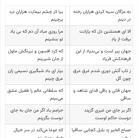
به مژگان سیه کردی هزاران رخنه
بیا کز چشم بیمارت هزاران درد
در دینم
برچینم
الا ای همنشین دل که یارانت
مرا روزی مباد آن دم که بی یاد
برفت از یاد
تو بنشینم
جهان پیر است و بی‌بنیاد از این
که کرد افسون و نیرنگش ملول
فرهادکش فریاد
از جان شیرینم
ز تاب آتش دوری شدم غرق عرق
بیار ای باد شبگیری نسیمی زان
چون گل
عرق چینم
جهان فانی و باقی فدای شاهد و
که سلطانی عالم را طفیل عشق
ساقی
می‌بینم
اگر بر جای من غیری گزیند
حرامم باد اگر من جان به جای
دوست حاکم اوست
دوست بگزینم
صباح الخیر زد بلبل کجایی ساقیا
که غوغا می‌کند در سر خیال
برخیز
خواب دوشینم