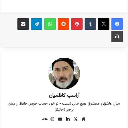
فیس بوک
X
‫تامبلر
‫پین‌ترست
‫رددیت
واتس آپ
تلگرام
اشتراک گذاری از طریق ایمیل
چاپ
آراسپ کاظمیان
میان عاشق و معشوق هیچ حائل نیست - تو خود حجاب خودی حافظ از میان
برخیز (حافظ)
وب
X
لینک
یوتی
این
سان
سای
دین
وب
ستا
د