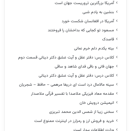
آمریکا بزرگترین تروریست جهان است
بنشین به یادم شبی
آمریکا در افغانسان شکست خورد
مسعود تو کجایی که بداخشان را فروختند
قاصدک
بیته یکدم دلم خرم نمانی
کلاس درس: دفتر عقل و آیت عشق دکتر دینانی قسمت دوم
جهان فانی و باقی فدای شاهد و ساقی
کلاس درس: دفتر عقل و آیت عشق دکتر دینانی
سینه مالامال درد است ای دریغا مرهمی – حافظ – شجریان
مقدمه معاد فیزیکی ملاصدا با تفسیر قرآنی ملاصدار
انیمیشن درویش خان
سخنی زیبا از شمس الدین محمد تبریزی
خرید و فروش ارز و رمزارز در اینترنت ممنوع است
وزارت اطلاعات بیدار است