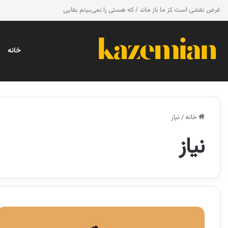
غرض نقشی است کز ما باز ماند / که هستی را نمی‌بینم بقایی
خانه
خانه
/
نیاز
نیاز