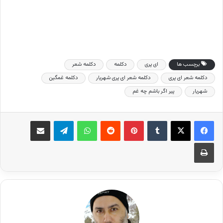
برچسب ها
ای پری
دکلمه
دکلمه شعر
دکلمه شعر ای پری
دکلمه شعر ای پری شهریار
دکلمه غمگین
شهریار
پیر اگر باشم چه غم
فیس بوک
X
‫تامبلر
‫پین‌ترست
‫رددیت
واتس آپ
تلگرام
اشتراک گذاری از طریق ایمیل
چاپ