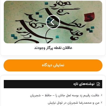
ع
ا
ق
ل
ا
ن
ن
ق
ط
عاقلان نقطه پرگار وجودند
ه
پ
ر
گ
نمایش دیدگاه
ا
ر
و
ج
نوشته‌های تازه
و
د
عاقبت رقیبم زد بوسه لعل جانان را – حافظ – شجریان
ن
د
من و محمدرضا شجریان در تونل نیایش