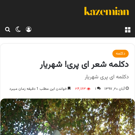
منو
ورود
تغییر پو
جس
دکلمه
دکلمه شعر ای پری! شهریار
دکلمه ای پری شهریار
آبان ۲۰, ۱۳۹۷
۱
۲۴,۱۶۳
خواندن این مطلب 1 دقیقه زمان میبرد