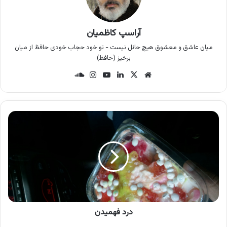
آراسپ کاظمیان
میان عاشق و معشوق هیچ حائل نیست - تو خود حجاب خودی حافظ از میان
برخیز (حافظ)
وب
X
لینک
یوتی
این
سان
سای
دین
وب
ستا
د
ت
گرام
کلو
د
د
ر
د
ف
ه
م
ی
د
ن
درد فهمیدن