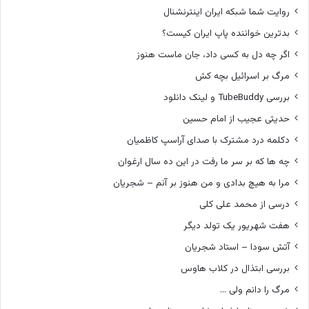
روایت شما شبکه ایران اینترنشنال
بدترین خواننده پاپ ایران کیست؟
اگر چه دل به کسی داد، جان ماست هنوز
مرگ بر اسرائیل بچه کش
بررسی TubeBuddy و لینک دانلود
حدیثی عجیب از امام حسین
دکلمه درد مشترک با صدای آراسپ کاظمیان
چه ها که بر سر ما رفت در این ده سال ارغوان
مرا به هیچ بدادی و من هنوز بر آنم – شجریان
درسی از محمد علی کلی
هفت شهریور یک تولد دیگر
آتش سودا – استاد شجریان
بررسی ابتذال در کلاب هاوس
مرگ را دانم ولی …