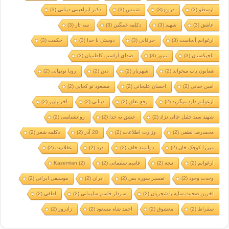
ارسطو
(3)
دروغ
(3)
شمس
(3)
دکتر ابراهیمی دینانی
(3)
عاشق
(3)
شهید
(3)
دکلمه غمگین
(3)
سه تار
(3)
ارغوانم آنجاست
(3)
خرقانی
(3)
دوستی با خدا
(3)
حکمت
(3)
تاجیکستان
(3)
تنبور
(3)
صدای آراسپ کاظمیان
(3)
همایون پاپ میخواند
(2)
شهریار
(2)
دین
(2)
رویا نونهالی
(2)
امین حیایی
(2)
احسان علیخانی
(2)
مسعود تو کجایی
(2)
ارغوانم دارد میگرید
(2)
رفع تعلق
(2)
دینانی
(2)
آخر پاییز
(2)
شهید سید خلیل عالی نژاد
(2)
عشق به خدا
(2)
روانشناسی
(2)
محمدرضا لطفی
(2)
وزارت اطلاعات
(2)
28 آذر
(2)
دکلمه شعر
(2)
میرزا کوچک خان
(2)
دولتمند خلف
(2)
درد
(2)
عقلانیت
(2)
ارغوانم
(2)
نیچه
(2)
قاسم سلیمانی
(2)
(2)
Kazemian
وحدت وجود
(2)
تفسیر سوره یس
(2)
ایران
(2)
موسیقی ایرانی
(2)
آخرین صحبت سایه با شجریان
(2)
سردار قاسم سلیمانی
(2)
لطفی
(2)
سقراط
(2)
معشوق
(2)
احمد شاه مسعود
(2)
زادروز
(2)