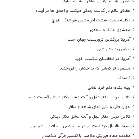
شعری به نام ارغوان شاعری به نام سایه
عقلای عالم در گذشته زندگی میکنند و احمق ها در آینده
دکلمه بیست هشت آذر مثنوی هوشنگ ابتهاج
معشوق حافظ و سعدی
آمریکا بزرگترین تروریست جهان است
بنشین به یادم شبی
آمریکا در افغانسان شکست خورد
مسعود تو کجایی که بداخشان را فروختند
قاصدک
بیته یکدم دلم خرم نمانی
کلاس درس: دفتر عقل و آیت عشق دکتر دینانی قسمت دوم
جهان فانی و باقی فدای شاهد و ساقی
کلاس درس: دفتر عقل و آیت عشق دکتر دینانی
سینه مالامال درد است ای دریغا مرهمی – حافظ – شجریان
مقدمه معاد فیزیکی ملاصدا با تفسیر قرآنی ملاصدار