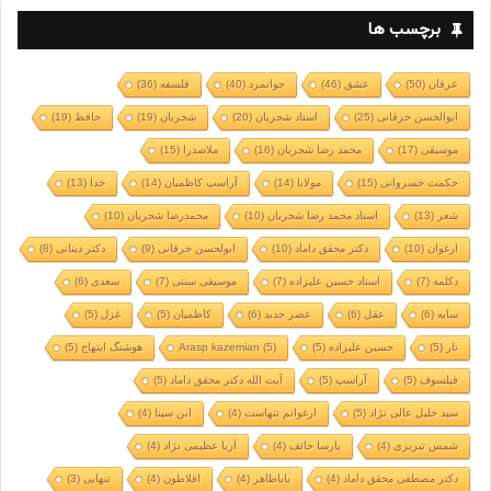
برچسب ها
عرفان
(50)
عشق
(46)
جوانمرد
(40)
فلسفه
(36)
ابوالحسن خرقانی
(25)
استاد شجریان
(20)
شجریان
(19)
حافظ
(19)
موسیقی
(17)
محمد رضا شجریان
(16)
ملاصدرا
(15)
حکمت خسروانی
(15)
مولانا
(14)
آراسپ کاظمیان
(14)
خدا
(13)
شعر
(13)
استاد محمد رضا شجریان
(10)
محمدرضا شجریان
(10)
ارغوان
(10)
دکتر محقق داماد
(10)
ابولحسن خرقانی
(9)
دکتر دینانی
(8)
دکلمه
(7)
استاد حسین علیزاده
(7)
موسیقی سنتی
(7)
سعدی
(6)
سایه
(6)
عقل
(6)
عصر جدید
(6)
کاظمیان
(5)
غزل
(5)
تار
(5)
حسین علیزاده
(5)
(5)
Arasp kazemian
هوشنگ ابتهاج
(5)
فیلسوف
(5)
آراسپ
(5)
آیت الله دکتر محقق داماد
(5)
سید خلیل عالی نژاد
(5)
ارغوانم تنهاست
(4)
ابن سینا
(4)
شمس تبریزی
(4)
پارسا خائف
(4)
آریا عظیمی نژاد
(4)
دکتر مصطفی محقق داماد
(4)
باباطاهر
(4)
افلاطون
(4)
تنهایی
(3)