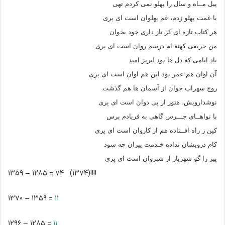
پیل مــاه و سال را پهلو نمی کردم تهی
با غمت پهلو زدم، غم پهلوان است ای پری
هر کتاب تازه ای کز ناز داری خود بخوان
من حریفی کهنه ام درسم روان است ای پری
یاد ایامی که دل ها بود لبریز امید
آن اوان هم عمر بود این هم اوان است ای پری
روح سهراب جوان از آسمان ها هم گذشت
نوشدارویش، هنوز از پی دوان است ای پری
با نواهــای جـــرس گاهی به فریادم برس
کین ز راه افــتاده هم از کاروان است ای پری
کام درویشان نداده خـدمت پیران چه سود
پیر را گو شهریار از شبروان است ای پری
۱۳۵۹ – ۱۲۸۵ = ۷۴ (۱۳۷۴)!!!!
۱۳۷۰ – ۱۳۵۹ =
۱۱
۱۲۹۶ – ۱۲۸۵ =
۱۱