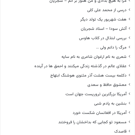
مرا به هیچ بدادی و من هنوز بر آنم – شجریان
درسی از محمد علی کلی
هفت شهریور یک تولد دیگر
آتش سودا – استاد شجریان
بررسی ابتذال در کلاب هاوس
مرگ را دانم ولی …
شعری به نام ارغوان شاعری به نام سایه
عقلای عالم در گذشته زندگی میکنند و احمق ها در آینده
دکلمه بیست هشت آذر مثنوی هوشنگ ابتهاج
معشوق حافظ و سعدی
آمریکا بزرگترین تروریست جهان است
بنشین به یادم شبی
آمریکا در افغانسان شکست خورد
مسعود تو کجایی که بداخشان را فروختند
قاصدک