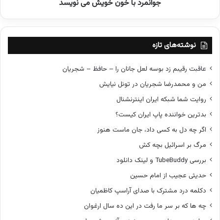
گ
جوانمرد با خون خویش می نویسد
خ
ا
و
ن
ن
و
خ
م
و
نوشته‌های تازه
س
ی
ت
ش
عاقبت رقیبم زد بوسه لعل جانان را – حافظ – شجریان
ا
م
من و محمدرضا شجریان در تونل نیایش
ن
ی
ن
روایت شما شبکه ایران اینترنشنال
و
بدترین خواننده پاپ ایران کیست؟
ی
س
اگر چه دل به کسی داد، جان ماست هنوز
د
مرگ بر اسرائیل بچه کش
بررسی TubeBuddy و لینک دانلود
حدیثی عجیب از امام حسین
دکلمه درد مشترک با صدای آراسپ کاظمیان
چه ها که بر سر ما رفت در این ده سال ارغوان