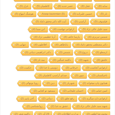
سایه
(6)
عقل
(6)
عصر جدید
(6)
کاظمیان
(5)
غزل
(5)
تار
(5)
حسین علیزاده
(5)
(5)
Arasp kazemian
هوشنگ ابتهاج
(5)
فیلسوف
(5)
آراسپ
(5)
آیت الله دکتر محقق داماد
(5)
سید خلیل عالی نژاد
(5)
ارغوانم تنهاست
(4)
ابن سینا
(4)
شمس تبریزی
(4)
پارسا خائف
(4)
آریا عظیمی نژاد
(4)
دکتر مصطفی محقق داماد
(4)
باباطاهر
(4)
افلاطون
(4)
تنهایی
(3)
ارسطو
(3)
دروغ
(3)
شمس
(3)
دکتر ابراهیمی دینانی
(3)
عاشق
(3)
شهید
(3)
دکلمه غمگین
(3)
سه تار
(3)
ارغوانم آنجاست
(3)
خرقانی
(3)
دوستی با خدا
(3)
حکمت
(3)
تاجیکستان
(3)
تنبور
(3)
صدای آراسپ کاظمیان
(3)
همایون پاپ میخواند
(2)
شهریار
(2)
دین
(2)
رویا نونهالی
(2)
امین حیایی
(2)
احسان علیخانی
(2)
مسعود تو کجایی
(2)
ارغوانم دارد میگرید
(2)
رفع تعلق
(2)
دینانی
(2)
آخر پاییز
(2)
شهید سید خلیل عالی نژاد
(2)
عشق به خدا
(2)
روانشناسی
(2)
محمدرضا لطفی
(2)
وزارت اطلاعات
(2)
28 آذر
(2)
دکلمه شعر
(2)