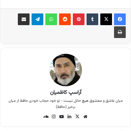
فیس بوک
X
‫تامبلر
‫پین‌ترست
‫رددیت
واتس آپ
تلگرام
اشتراک گذاری از طریق ایمیل
چاپ
آراسپ کاظمیان
میان عاشق و معشوق هیچ حائل نیست - تو خود حجاب خودی حافظ از میان
برخیز (حافظ)
وب
X
لینک
یوتی
این
سان
سای
دین
وب
ستا
د
ت
گرام
کلو