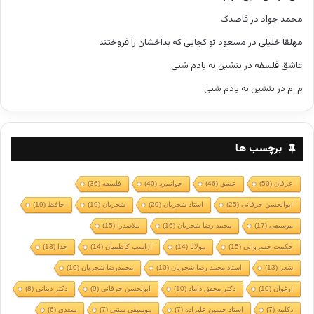
محمد جواد
در
قاصدک
مهلقا خلیلی
در
مسعود تو کجایی که بداخشان را فروختند
عاشق فلسفه
در
بنشین به یادم شبی
م. م
در
بنشین به یادم شبی
برچسب ها
عرفان
(50)
عشق
(46)
جوانمرد
(40)
فلسفه
(36)
ابوالحسن خرقانی
(25)
استاد شجریان
(20)
شجریان
(19)
حافظ
(19)
موسیقی
(17)
محمد رضا شجریان
(16)
ملاصدرا
(15)
حکمت خسروانی
(15)
مولانا
(14)
آراسپ کاظمیان
(14)
خدا
(13)
شعر
(13)
استاد محمد رضا شجریان
(10)
محمدرضا شجریان
(10)
ارغوان
(10)
دکتر محقق داماد
(10)
ابولحسن خرقانی
(9)
دکتر دینانی
(8)
دکلمه
(7)
استاد حسین علیزاده
(7)
موسیقی سنتی
(7)
سعدی
(6)