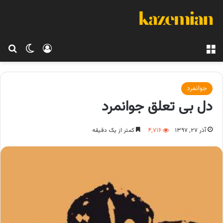
منو
ورود
تغییر پو
جس
جوانمرد
دل بی تعلق جوانمرد
آذر ۲۷, ۱۳۹۷
۴,۷۱۶
کمتر از یک دقیقه