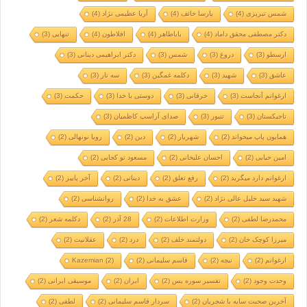
شمس تبریزی
(4)
پارسا خائف
(4)
آریا عظیمی نژاد
(4)
دکتر مصطفی محقق داماد
(4)
باباطاهر
(4)
افلاطون
(4)
تنهایی
(3)
ارسطو
(3)
دروغ
(3)
شمس
(3)
دکتر ابراهیمی دینانی
(3)
عاشق
(3)
شهید
(3)
دکلمه غمگین
(3)
سه تار
(3)
ارغوانم آنجاست
(3)
خرقانی
(3)
دوستی با خدا
(3)
حکمت
(3)
تاجیکستان
(3)
تنبور
(3)
صدای آراسپ کاظمیان
(3)
همایون پاپ میخواند
(2)
شهریار
(2)
دین
(2)
رویا نونهالی
(2)
امین حیایی
(2)
احسان علیخانی
(2)
مسعود تو کجایی
(2)
ارغوانم دارد میگرید
(2)
رفع تعلق
(2)
دینانی
(2)
آخر پاییز
(2)
شهید سید خلیل عالی نژاد
(2)
عشق به خدا
(2)
روانشناسی
(2)
محمدرضا لطفی
(2)
وزارت اطلاعات
(2)
28 آذر
(2)
دکلمه شعر
(2)
میرزا کوچک خان
(2)
دولتمند خلف
(2)
درد
(2)
عقلانیت
(2)
ارغوانم
(2)
نیچه
(2)
قاسم سلیمانی
(2)
(2)
Kazemian
وحدت وجود
(2)
تفسیر سوره یس
(2)
ایران
(2)
موسیقی ایرانی
(2)
آخرین صحبت سایه با شجریان
(2)
سردار قاسم سلیمانی
(2)
لطفی
(2)