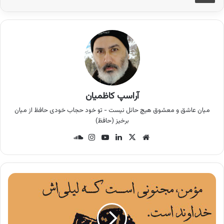
آراسپ کاظمیان
میان عاشق و معشوق هیچ حائل نیست - تو خود حجاب خودی حافظ از میان
برخیز (حافظ)
وب
X
لینک
یوتی
این
سان
سای
دین
وب
ستا
د
ت
گرام
کلو
د
ج
و
ا
ن
م