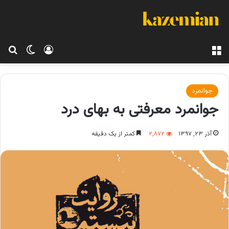
منو
ورود
تغییر پو
جس
جوانمرد
جوانمرد معرفتی به بهای درد
آذر ۲۳, ۱۳۹۷
۲,۸۷۲
کمتر از یک دقیقه