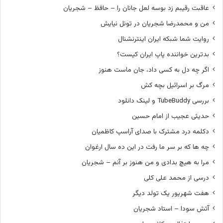
ت
د
عاقبت رقیبم زد بوسه لعل جانان را – حافظ – شجریان
ا
من و محمدرضا شجریان در تونل نیایش
روایت شما شبکه ایران اینترنشنال
بدترین خواننده پاپ ایران کیست؟
اگر چه دل به کسی داد، جان ماست هنوز
مرگ بر اسرائیل بچه کش
بررسی TubeBuddy و لینک دانلود
حدیثی عجیب از امام حسین
دکلمه درد مشترک با صدای آراسپ کاظمیان
چه ها که بر سر ما رفت در این ده سال ارغوان
مرا به هیچ بدادی و من هنوز بر آنم – شجریان
درسی از محمد علی کلی
هفت شهریور یک تولد دیگر
آتش سودا – استاد شجریان