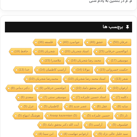
م. م
در
بنشین به یادم شبی
برچسب ها
عرفان
(50)
عشق
(46)
جوانمرد
(40)
فلسفه
(36)
ابوالحسن خرقانی
(25)
استاد شجریان
(20)
شجریان
(19)
حافظ
(19)
موسیقی
(17)
محمد رضا شجریان
(16)
ملاصدرا
(15)
حکمت خسروانی
(15)
مولانا
(14)
آراسپ کاظمیان
(14)
خدا
(13)
شعر
(13)
استاد محمد رضا شجریان
(10)
محمدرضا شجریان
(10)
ارغوان
(10)
دکتر محقق داماد
(10)
ابولحسن خرقانی
(9)
دکتر دینانی
(8)
دکلمه
(7)
استاد حسین علیزاده
(7)
موسیقی سنتی
(7)
سعدی
(6)
سایه
(6)
عقل
(6)
عصر جدید
(6)
کاظمیان
(5)
غزل
(5)
تار
(5)
حسین علیزاده
(5)
(5)
Arasp kazemian
هوشنگ ابتهاج
(5)
فیلسوف
(5)
آراسپ
(5)
آیت الله دکتر محقق داماد
(5)
سید خلیل عالی نژاد
(5)
ارغوانم تنهاست
(4)
ابن سینا
(4)