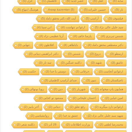
سایه
(6)
عقل
(6)
عصر جدید
(6)
کاظمیان
(5)
غزل
(5)
تار
(5)
حسین علیزاده
(5)
(5)
Arasp kazemian
هوشنگ ابتهاج
(5)
فیلسوف
(5)
آراسپ
(5)
آیت الله دکتر محقق داماد
(5)
سید خلیل عالی نژاد
(5)
ارغوانم تنهاست
(4)
ابن سینا
(4)
شمس تبریزی
(4)
پارسا خائف
(4)
آریا عظیمی نژاد
(4)
دکتر مصطفی محقق داماد
(4)
باباطاهر
(4)
افلاطون
(4)
تنهایی
(3)
ارسطو
(3)
دروغ
(3)
شمس
(3)
دکتر ابراهیمی دینانی
(3)
عاشق
(3)
شهید
(3)
دکلمه غمگین
(3)
سه تار
(3)
ارغوانم آنجاست
(3)
خرقانی
(3)
دوستی با خدا
(3)
حکمت
(3)
تاجیکستان
(3)
تنبور
(3)
صدای آراسپ کاظمیان
(3)
همایون پاپ میخواند
(2)
شهریار
(2)
دین
(2)
رویا نونهالی
(2)
امین حیایی
(2)
احسان علیخانی
(2)
مسعود تو کجایی
(2)
ارغوانم دارد میگرید
(2)
رفع تعلق
(2)
دینانی
(2)
آخر پاییز
(2)
شهید سید خلیل عالی نژاد
(2)
عشق به خدا
(2)
روانشناسی
(2)
محمدرضا لطفی
(2)
وزارت اطلاعات
(2)
28 آذر
(2)
دکلمه شعر
(2)