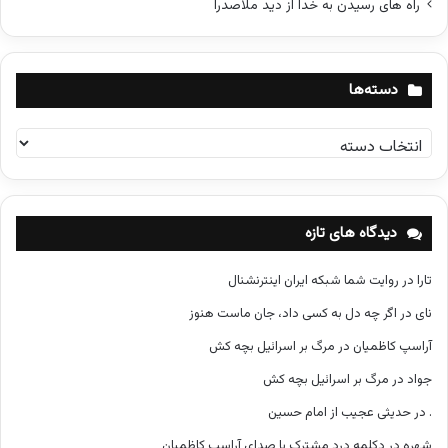
راه های رسیدن به خدا از دید ملاصدرا
دسته‌ها
د
س
ت
ه‌
ه
دیدگاه های تازه
ا
تارا
در
روایت شما شبکه ایران اینترنشنال
نای
در
اگر چه دل به کسی داد، جان ماست هنوز
آراسپ کاظمیان
در
مرگ بر اسرائیل بچه کش
جواد
در
مرگ بر اسرائیل بچه کش
.
در
حدیثی عجیب از امام حسین
شهره
در
دکلمه درد مشترک با صدای آراسپ کاظمیان