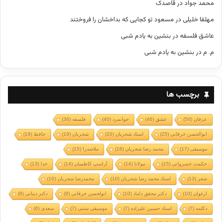
محمد جواد
در
قاصدک
مهلقا خلیلی
در
مسعود تو کجایی که بداخشان را فروختند
عاشق فلسفه
در
بنشین به یادم شبی
م. م
در
بنشین به یادم شبی
برچسب ها
عرفان
(50)
عشق
(46)
جوانمرد
(40)
فلسفه
(36)
ابوالحسن خرقانی
(25)
استاد شجریان
(20)
شجریان
(19)
حافظ
(19)
موسیقی
(17)
محمد رضا شجریان
(16)
ملاصدرا
(15)
حکمت خسروانی
(15)
مولانا
(14)
آراسپ کاظمیان
(14)
خدا
(13)
شعر
(13)
استاد محمد رضا شجریان
(10)
محمدرضا شجریان
(10)
ارغوان
(10)
دکتر محقق داماد
(10)
ابولحسن خرقانی
(9)
دکتر دینانی
(8)
دکلمه
(7)
استاد حسین علیزاده
(7)
موسیقی سنتی
(7)
سعدی
(6)