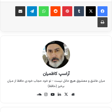
فیس بوک
X
‫تامبلر
‫پین‌ترست
‫رددیت
واتس آپ
تلگرام
اشتراک گذاری از طریق ایمیل
چاپ
آراسپ کاظمیان
میان عاشق و معشوق هیچ حائل نیست - تو خود حجاب خودی حافظ از میان
برخیز (حافظ)
وب
X
لینک
یوتی
این
سان
سای
دین
وب
ستا
د
ت
گرام
کلو