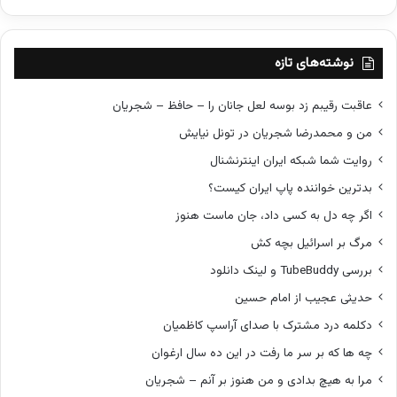
ی
ف
ب
ت
ی
ب
نوشته‌های تازه
ه
ب
عاقبت رقیبم زد بوسه لعل جانان را – حافظ – شجریان
ه
من و محمدرضا شجریان در تونل نیایش
ا
ی
روایت شما شبکه ایران اینترنشنال
د
بدترین خواننده پاپ ایران کیست؟
ر
د
اگر چه دل به کسی داد، جان ماست هنوز
مرگ بر اسرائیل بچه کش
بررسی TubeBuddy و لینک دانلود
حدیثی عجیب از امام حسین
دکلمه درد مشترک با صدای آراسپ کاظمیان
چه ها که بر سر ما رفت در این ده سال ارغوان
مرا به هیچ بدادی و من هنوز بر آنم – شجریان