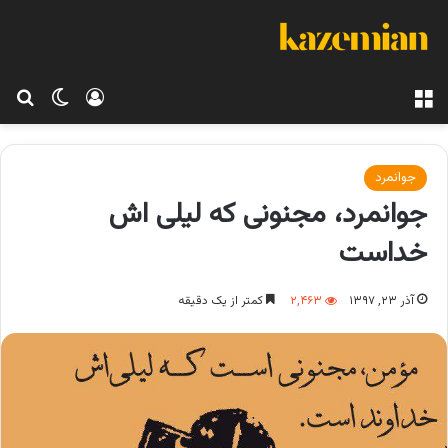
منو
ورود
تغییر پو
جس
جوانمرد
جوانمرد، مجنونی که لیلی اش
خداست
آذر ۲۳, ۱۳۹۷
۲,۴۶۳
کمتر از یک دقیقه