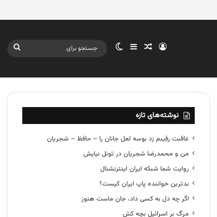
ورود
سایدبار
نوشته تصادفی
تغییر پوسته
جستج
برای
نوشته‌های تازه
عاقبت رقیبم زد بوسه لعل جانان را – حافظ – شجریان
من و محمدرضا شجریان در تونل نیایش
روایت شما شبکه ایران اینترنشنال
بدترین خواننده پاپ ایران کیست؟
اگر چه دل به کسی داد، جان ماست هنوز
مرگ بر اسرائیل بچه کش