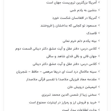
آمریکا بزرگترین تروریست جهان است
بنشین به یادم شبی
آمریکا در افغانسان شکست خورد
مسعود تو کجایی که بداخشان را فروختند
قاصدک
بیته یکدم دلم خرم نمانی
کلاس درس: دفتر عقل و آیت عشق دکتر دینانی قسمت دوم
جهان فانی و باقی فدای شاهد و ساقی
کلاس درس: دفتر عقل و آیت عشق دکتر دینانی
سینه مالامال درد است ای دریغا مرهمی – حافظ – شجریان
مقدمه معاد فیزیکی ملاصدا با تفسیر قرآنی ملاصدار
انیمیشن درویش خان
سخنی زیبا از شمس الدین محمد تبریزی
خرید و فروش ارز و رمزارز در اینترنت ممنوع است
وزارت اطلاعات بیدار است