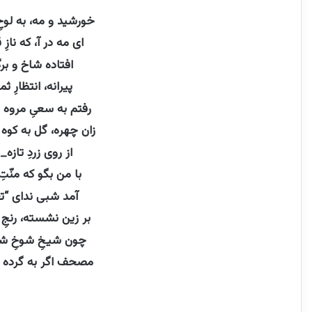
خورشید و مه، به لوح
ای مه در آ، که ناز
افتاده شاخ و برگ
پیرانه، انتظارِ 
رفتم به سعیِ مروه
زان چهره، گل به کوه
از روی زردِ تازه
با من بگو که منّت
آمد شبی ندای “تع
بر زین نشسته، رنجِ
چون شیخِ شوخِ شهر
مصحف اگر به گرده 