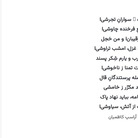
ِ سوارانِ تجرشی!
عِ فرخنده چاوشی!
رقیبان! و من خجل
زل، امشب تراوشی!
 و یارم شِکر پسند
تمنا ز ناخوشی!
له پرستندگانِ قال
 مکرّر ز خامشی
، بباید نهاد پاک
ت از آتش، سیاوشی!