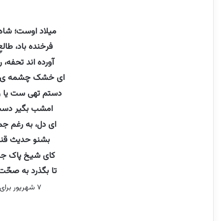
میلاد اوست؛ شاه 
فرخنده باد، طال
آورده اند تحفه، 
ای خشک چشمه ی غ
دستم تهی ست یا رب
امشب بگیر دست 
ای دل، به رغم جم
بشنو حدیث قند
کای شیخ پاک جامه
تا‌ بگذرد به صحّ
۷ شهریور برای آراسپ کاظمیان