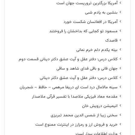
آمریکا بزرگترین تروریست جهان است
بنشین به یادم شبی
آمریکا در افغانسان شکست خورد
مسعود تو کجایی که بداخشان را فروختند
قاصدک
بیته یکدم دلم خرم نمانی
کلاس درس: دفتر عقل و آیت عشق دکتر دینانی قسمت دوم
جهان فانی و باقی فدای شاهد و ساقی
کلاس درس: دفتر عقل و آیت عشق دکتر دینانی
سینه مالامال درد است ای دریغا مرهمی – حافظ – شجریان
مقدمه معاد فیزیکی ملاصدا با تفسیر قرآنی ملاصدار
انیمیشن درویش خان
سخنی زیبا از شمس الدین محمد تبریزی
خرید و فروش ارز و رمزارز در اینترنت ممنوع است
وزارت اطلاعات بیدار است